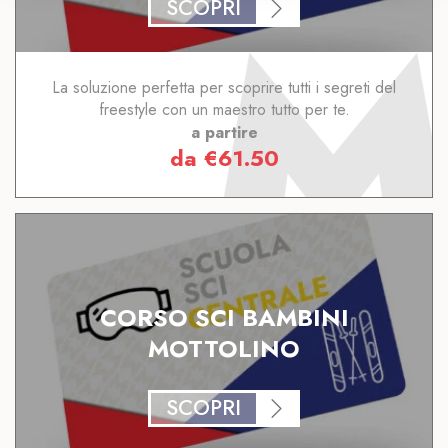
SCOPRI
La soluzione perfetta per scoprire tutti i segreti del
freestyle con un maestro tutto per te.
a partire
da
€
61.50
CORSO SCI BAMBINI
MOTTOLINO
SCOPRI