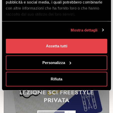
pubblicità e social media, i quali potrebbero combinarle
SCOPRI
con altre informazioni che ha fornito loro o che hanno
raccolto dal suo utilizzo dei loro servizi.
Yepi Kids Club, le giornate perfette per i più piccoli
Mostra dettagli
sulla neve, con l’attrezzatura da sci inclusa.
(Prezzo a partire da 4 giorni)
a partire
Accetta tutti
da
€
410.00
Personalizza
Rifiuta
LEZIONE SCI FREESTYLE
PRIVATA