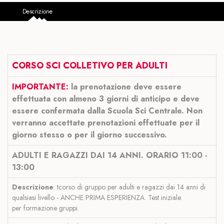
Descrizione
CORSO SCI COLLETIVO PER ADULTI
IMPORTANTE:
l
a prenotazione deve essere
effettuata con almeno 3 giorni di anticipo e deve
essere confermata dalla Scuola Sci Centrale. Non
verranno accettate prenotazioni effettuate per il
giorno stesso o per il giorno successivo
.
ADULTI E RAGAZZI DAI 14 ANNI. ORARIO 11:00 -
13:00
Descrizione
: tcorso di gruppo per adulti
e ragazzi
dai 14 anni
di
qualsiasi livello - ANCHE PRIMA ESPERIENZA.
Test iniziale
per
formazione
gruppi.