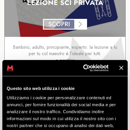
LEZIONE SCI PRIVATA
SCOPRI
Bambino, adulto, principiante, esperto: la lezione a tu
per tu col maestro è l’ideale per tutti.
a partire
da
€
61.50
Questo sito web utilizza i cookie
Utilizziamo i cookie per personalizzare contenuti ed
annunci, per fornire funzionalità dei social media e per
YEPI KIDS CLUB – CORSO SCI
analizzare il nostro traffico. Condividiamo inoltre
informazioni sul modo in cui utilizza il nostro sito con i
CON NOLEGGIO
nostri partner che si occupano di analisi dei dati web,