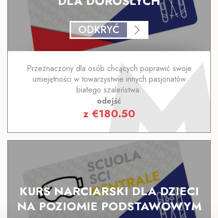
DLA DOROSLYCH
ODKRYĆ
Przeznaczony dla osób chcących poprawić swoje
umiejętności w towarzystwie innych pasjonatów
białego szaleństwa.
odejść
z
€
180.50
KURS NARCIARSKI DLA DZIECI
NA POZIOMIE PODSTAWOWYM