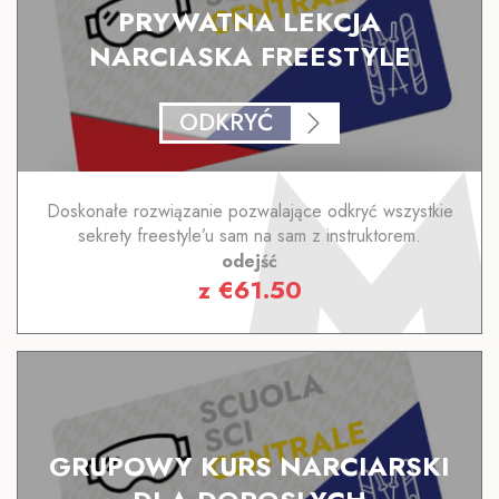
PRYWATNA LEKCJA
NARCIASKA FREESTYLE
ODKRYĆ
Doskonałe rozwiązanie pozwalające odkryć wszystkie
sekrety freestyle’u sam na sam z instruktorem.
odejść
z
€
61.50
GRUPOWY KURS NARCIARSKI