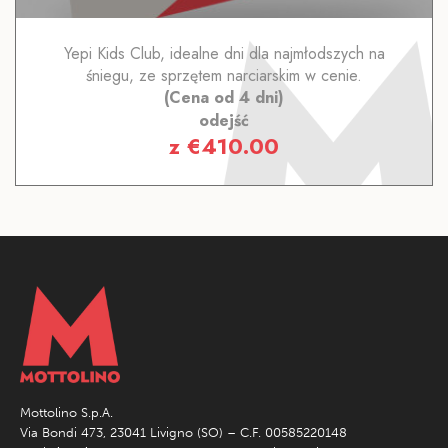
Yepi Kids Club, idealne dni dla najmłodszych na
śniegu, ze sprzętem narciarskim w cenie.
(Cena od 4 dni)
odejść
z
€
410.00
Mottolino S.p.A.
Via Bondi 473, 23041 Livigno (SO) – C.F. 00585220148