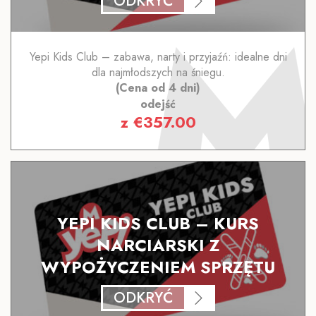
ODKRYĆ
Yepi Kids Club – zabawa, narty i przyjaźń: idealne dni
dla najmłodszych na śniegu.
(Cena od 4 dni)
odejść
z
€
357.00
YEPI KIDS CLUB – KURS
NARCIARSKI Z
WYPOŻYCZENIEM SPRZĘTU
ODKRYĆ