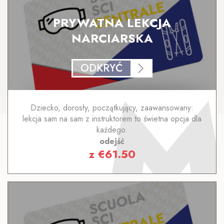
PRYWATNA LEKCJA
NARCIARSKA
ODKRYĆ
Dziecko, dorosły, początkujący, zaawansowany:
lekcja sam na sam z instruktorem to świetna opcja dla
każdego.
odejść
z
€
61.50