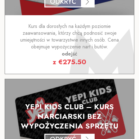
ODKRYĆ
Kurs dla dorosłych na każdym poziomie
zaawansowania, którzy chcą podnosić swoje
umiejętności w towarzystwie innych osób. Cena
obejmuje wypożyczenie nart i butów.
odejść
z
€
275.50
YEPI KIDS CLUB – KURS
NARCIARSKI BEZ
WYPOŻYCZENIA SPRZĘTU