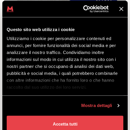
ODKRYĆ
Questo sito web utilizza i cookie
Kurs dla dzieci od 4 do 13 lat przygotowujący do
Utilizziamo i cookie per personalizzare contenuti ed
postawienia pierwszych kroków na nartach, od
niedzieli do piątku. Doskonały do nauki w atmosferze
annunci, per fornire funzionalità dei social media e per
zabawy.
analizzare il nostro traffico. Condividiamo inoltre
odejść
informazioni sul modo in cui utilizza il nostro sito con i
z
€
204.00
nostri partner che si occupano di analisi dei dati web,
pubblicità e social media, i quali potrebbero combinarle
con altre informazioni che ha fornito loro o che hanno
raccolto dal suo utilizzo dei loro servizi.
PODSTAWOWY KURS
Mostra dettagli
NARCIARSKI DLA DZIECI W
MOTTOLINO Z
Accetta tutti