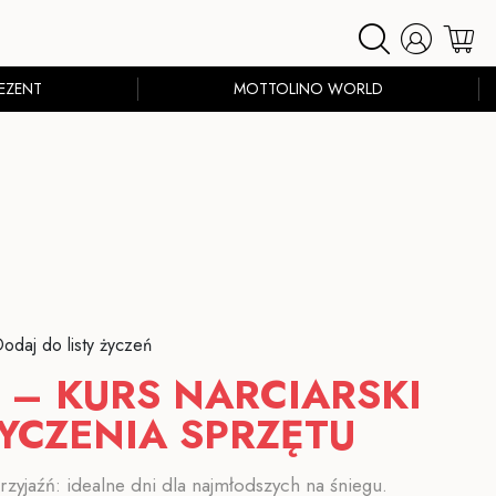
EZENT
MOTTOLINO WORLD
odaj do listy życzeń
B – KURS NARCIARSKI
YCZENIA SPRZĘTU
rzyjaźń: idealne dni dla najmłodszych na śniegu.