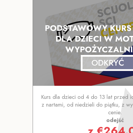
PODSTAWOWY KURS 
DLA DZIECI W MO
WYPOŻYCZALNI
ODKRYĆ
Kurs dla dzieci od 4 do 13 lat przed 
z nartami, od niedzieli do piątku, z 
cenie.
odejść
z
€
264.