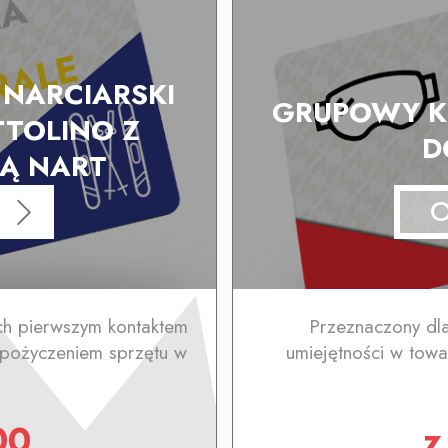
NARCIARSKI
GRUPOWY KU
TTOLINO Z
D
Ą NART
ich pierwszym kontaktem
Przeznaczony dl
wypożyczeniem sprzętu w
umiejętności w towa
00