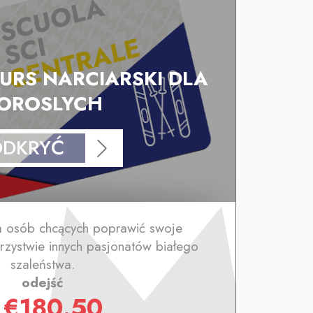
RS NARCIARSKI DLA
OROSLYCH
ODKRYĆ
a osób chcących poprawić swoje
rzystwie innych pasjonatów białego
szaleństwa.
odejść
z
€
180.50