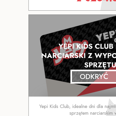
YEPI KIDS CLUB
NARCIARSKI Z WYP
SPRZĘT
ODKRYĆ
Yepi Kids Club, idealne dni dla najm
sprzętem narciarskim 