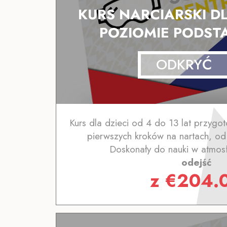
KURS NARCIARSKI DL
POZIOMIE PODS
ODKRYĆ
Kurs dla dzieci od 4 do 13 lat przygo
pierwszych kroków na nartach, od 
Doskonały do nauki w atmos
odejść
z
€
204.