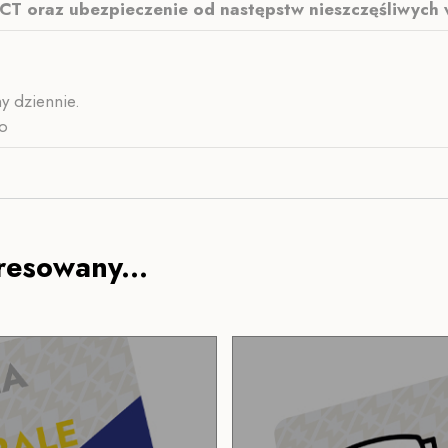
RCT oraz ubezpieczenie od następstw nieszczęśliwych 
y dziennie.
no
resowany...