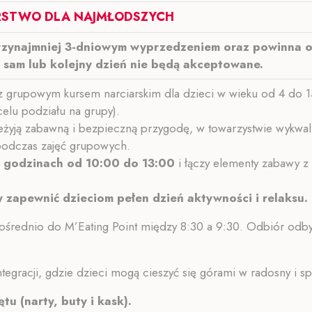
IARSTWO DLA NAJMŁODSZYCH
przynajmniej 3-dniowym wyprzedzeniem oraz powinna o
n sam lub kolejny dzień nie będą akceptowane.
z grupowym kursem narciarskim dla dzieci w wieku od 4 do 
celu podziału na grupy).
eżyją zabawną i bezpieczną przygodę, w towarzystwie wykwal
e podczas zajęć grupowych.
w godzinach od 10:00 do 13:00
i łączy elementy zabawy z 
y zapewnić dzieciom pełen dzień aktywności i relaksu.
średnio do M’Eating Point między 8:30 a 9:30. Odbiór odby
integracji, gdzie dzieci mogą cieszyć się górami w radosny i 
u (narty, buty i kask).