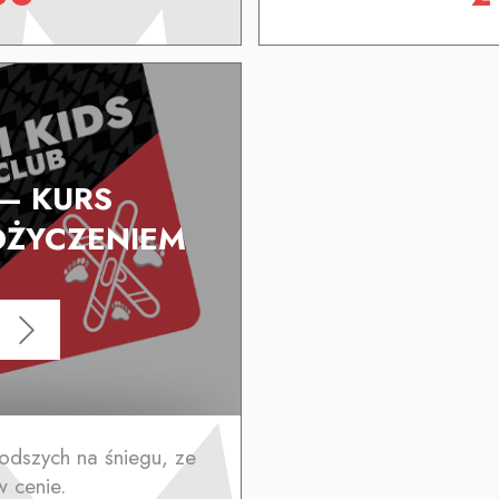
 – KURS
OŻYCZENIEM
U
łodszych na śniegu, ze
w cenie.