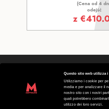
(Cena od 4 dn
odejść
z
€
410.
Mottolino S.p.A.
Questo sito web utilizza i
Via Bondi 473, 23041 Livigno (SO) – C.F.
Kapitał zakładowy € 8.772.000,00 – REA di 
Utilizziamo i cookie per pe
41452
media e per analizzare il no
Copyright 2019 Mottolino S.p.A.- Website:
nostro sito con i nostri par
S.p.A.
quali potrebbero combinarl
utilizzo dei loro servizi.
Godziny otwarcia HQ Mottolino:
08:30–1