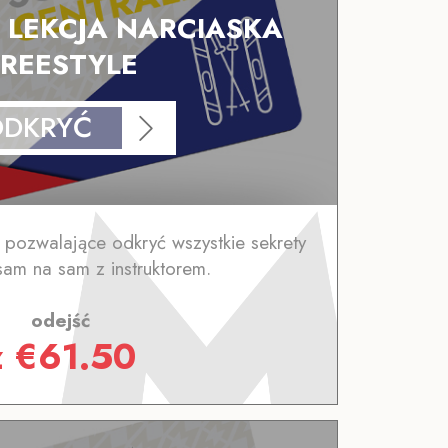
LEKCJA NARCIASKA
FREESTYLE
ODKRYĆ
 pozwalające odkryć wszystkie sekrety
 sam na sam z instruktorem.
odejść
z
€
61.50