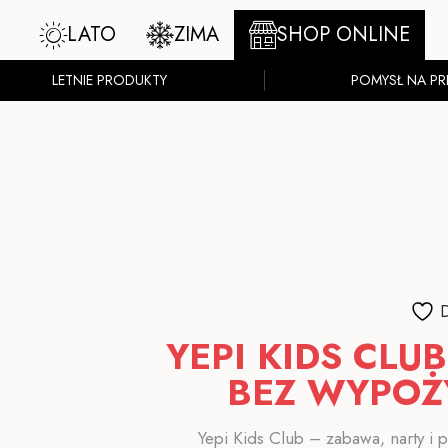
LATO
ZIMA
SHOP ONLINE
LETNIE PRODUKTY
POMYSŁ NA PR
D
YEPI KIDS CLU
BEZ WYPOŻ
Yepi Kids Club – zabawa, narty i p