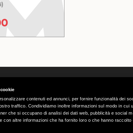
i)
00
Kim Jesteśmy
Webcam
kontakty
Pogoda L
 cookie
 00585220148
Pracuj znami
Parkingi
Sondrio n.
rsonalizzare contenuti ed annunci, per fornire funzionalità dei soc
Regulamin Mottolino Vibes
Oferty dl
stro traffico. Condividiamo inoltre informazioni sul modo in cui ut
Privacy & Cookie Policy
Mottolin
Webtek
tner che si occupano di analisi dei dati web, pubblicità e social m
Warunki Sprzedaży
e con altre informazioni che ha fornito loro o che hanno raccolto
Oświadczenie o Dostępności
8:00
Mottolino Vibes