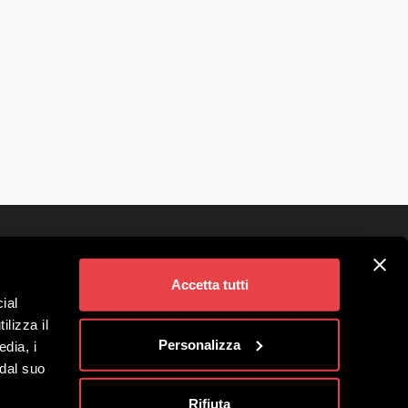
Śledź nas na
ivigno
Accetta tutti
ial
a Grup
ilizza il
o Spółka Benefitowa
Personalizza
edia, i
 dal suo
Rifiuta