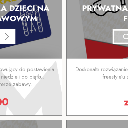
A DZIECI NA
PRYWATNA 
TAWOWYM
towujący do postawienia
Doskonałe rozwiązanie
niedzieli do piątku.
freestyle’u
ferze zabawy.
00