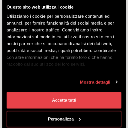
Ważne:
podana cena dotyczy wyłącznie wynajmu online i
Questo sito web utilizza i cookie
jest o 10% korzystniejsza niż cena wynajmu
Utilizziamo i cookie per personalizzare contenuti ed
bezpośredniego w Mottolino Rental.
annunci, per fornire funzionalità dei social media e per
Opis:
z ofertą All Inclusive Entry Level wypożyczysz w atrakcyjnej
analizzare il nostro traffico. Condividiamo inoltre
cenie wszystko, co będzie ci potrzebne podczas pierwszych wizyt w
informazioni sul modo in cui utilizza il nostro sito con i
Bikeparku. Pakiet obejmuje rowerSpindrift 5 AL, który pozwala stawić
nostri partner che si occupano di analisi dei dati web,
czoła trasom każdego typu, od najprostszych, aż po te o niestabilnym
pubblicità e social media, i quali potrebbero combinarle
podłożu. A jeśli zdecydujesz się przejść na poziom Premium lub
con altre informazioni che ha fornito loro o che hanno
Exclusive, w każdej chwili możesz dokonać upgrade’u roweru,
raccolto dal suo utilizzo dei loro servizi.
zwracając się do wypożyczalni na dolnej stacji kolejki.
Dostępne rozmiary:
S, M, L (w zależności od wzrostu osoby).
Mostra dettagli
Rozmiar S: 158-172 cm
Rozmiar M: 168-182 cm
Rozmiar L: 180 i 192 cm
Accetta tutti
Oferta obejmuje:
bikepass Mottolino, rower, ochraniacze, kask i
maskę. Pamiętaj, że pakiet All Inclusive wychodzi taniej, niż osobne
Personalizza
wypożyczenie roweru i zakup bikepassu!