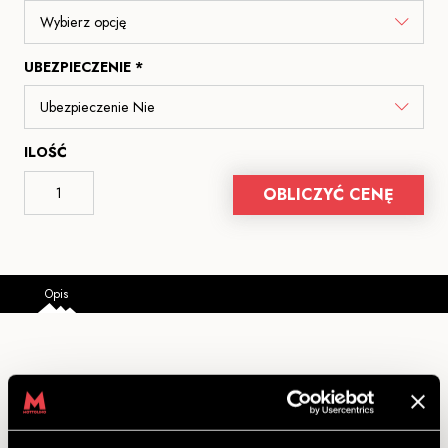
UBEZPIECZENIE *
ILOŚĆ
OBLICZYĆ CENĘ
Opis
ALL INCLUSIVE DH ENTRY LEVEL - DH
PROPAIN SPINDRIFT 5 AL