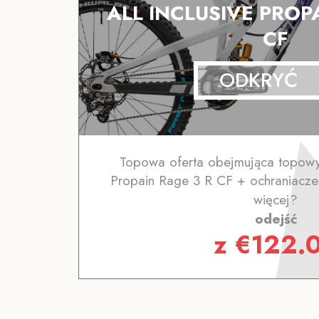
ALL INCLUSIVE PROP
CF
ODKRYĆ
Topowa oferta obejmująca topowy
Propain Rage 3 R CF + ochraniacze 
więcej?
odejść
z
€
122.