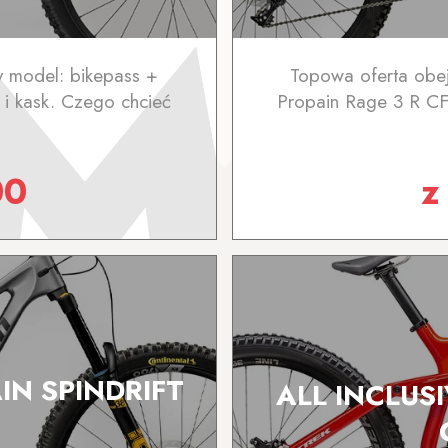
 model: bikepass +
Topowa oferta obe
i kask. Czego chcieć
Propain Rage 3 R CF
00
IN SPINDRIFT
ALL INCLUS