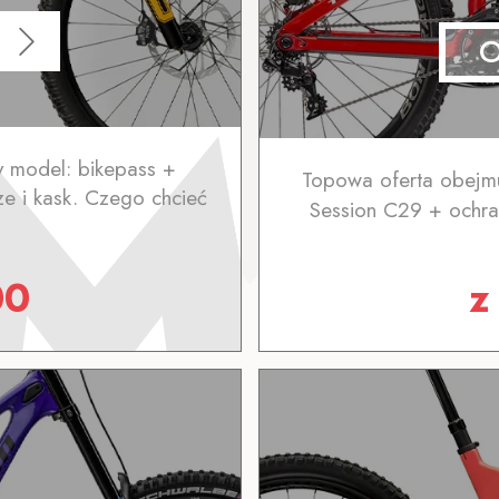
 model: bikepass +
Topowa oferta obejmu
e i kask. Czego chcieć
Session C29 + ochra
00