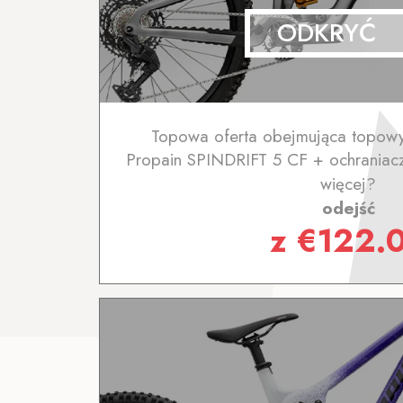
ODKRYĆ
Topowa oferta obejmująca topowy
Propain SPINDRIFT 5 CF + ochraniacz
więcej?
odejść
z
€
122.