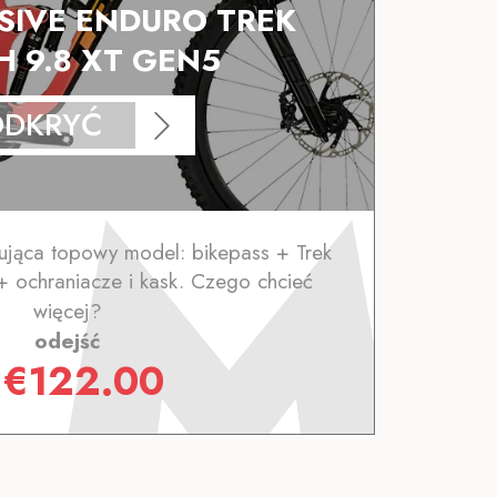
USIVE ENDURO TREK
H 9.8 XT GEN5
ODKRYĆ
jąca topowy model: bikepass + Trek
+ ochraniacze i kask. Czego chcieć
więcej?
odejść
z
€
122.00