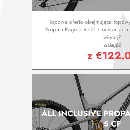
Topowa oferta obejmująca topowy
Propain Rage 3 R CF + ochraniacze 
więcej?
odejść
z
€
122.
ALL INCLUSIVE PROPA
5 CF