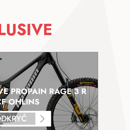
LUSIVE
VE PROPAIN RAGE 3 R
CF OHLINS
ODKRYĆ