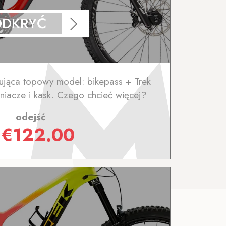
ODKRYĆ
jąca topowy model: bikepass + Trek
niacze i kask. Czego chcieć więcej?
odejść
z
€
122.00