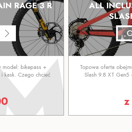
AIN RAGE 3 R
ALL INCL
SLAS
 model: bikepass +
Topowa oferta obejmu
i kask. Czego chcieć
Slash 9.8 XT Gen5 
00