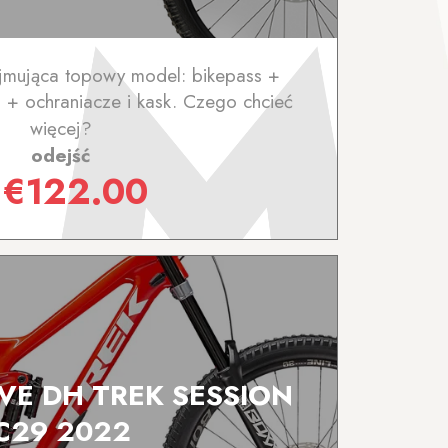
jmująca topowy model: bikepass +
 + ochraniacze i kask. Czego chcieć
więcej?
odejść
z
€
122.00
IVE DH TREK SESSION
C29 2022