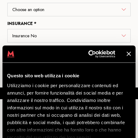
INSURANCE *
QUANTITY
CHECK PRICE
Questo sito web utilizza i cookie
Utilizziamo i cookie per personalizzare contenuti ed
annunci, per fornire funzionalità dei social media e per
Description
Further information
Note
analizzare il nostro traffico. Condividiamo inoltre
informazioni sul modo in cui utilizza il nostro sito con i
nostri partner che si occupano di analisi dei dati web,
pubblicità e social media, i quali potrebbero combinarle
ALL INCLUSIVE
BIKEPARK DH
ENTRY LEVEL -
con altre informazioni che ha fornito loro o che hanno
DH PROPAIN SPINDRIFT 5 AL
raccolto dal suo utilizzo dei loro servizi.