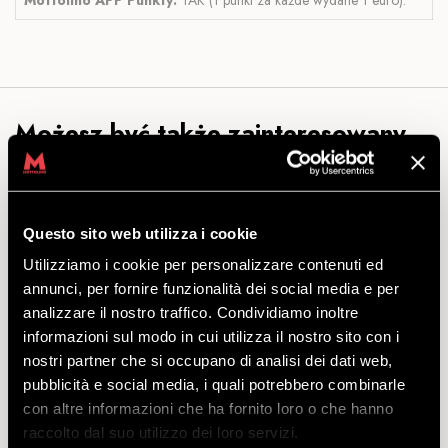
Możesz być także zainteresowany...
Questo sito web utilizza i cookie
ALL INCLUSIVE PROPAIN
Utilizziamo i cookie per personalizzare contenuti ed
SPINDRIFT 5 CF
annunci, per fornire funzionalità dei social media e per
analizzare il nostro traffico. Condividiamo inoltre
ODKRYĆ
informazioni sul modo in cui utilizza il nostro sito con i
nostri partner che si occupano di analisi dei dati web,
pubblicità e social media, i quali potrebbero combinarle
con altre informazioni che ha fornito loro o che hanno
Topowa oferta obejmująca topowy model: bikepass +
raccolto dal suo utilizzo dei loro servizi.
Propain SPINDRIFT 5 CF + ochraniacze i kask.