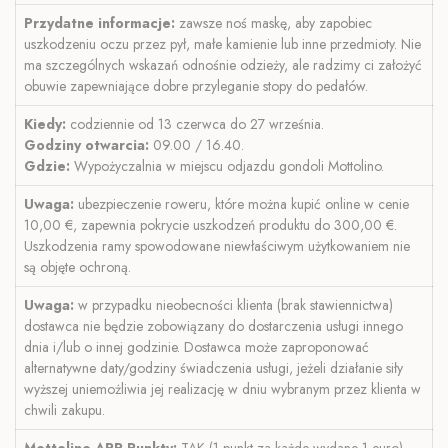
Przydatne informacje:
zawsze noś maskę, aby zapobiec
uszkodzeniu oczu przez pył, małe kamienie lub inne przedmioty. Nie
ma szczególnych wskazań odnośnie odzieży, ale radzimy ci założyć
obuwie zapewniające dobre przyleganie stopy do pedałów.
Kiedy:
codziennie od 13 czerwca do 27 września.
Godziny otwarcia:
09.00 / 16.40.
Gdzie:
Wypożyczalnia w miejscu odjazdu gondoli Mottolino.
Uwaga:
ubezpieczenie roweru, które można kupić online w cenie
10,00 €, zapewnia pokrycie uszkodzeń produktu do 300,00 €.
Uszkodzenia ramy spowodowane niewłaściwym użytkowaniem nie
są objęte ochroną.
Uwaga:
w przypadku nieobecności klienta (brak stawiennictwa)
dostawca nie będzie zobowiązany do dostarczenia usługi innego
dnia i/lub o innej godzinie. Dostawca może zaproponować
alternatywne daty/godziny świadczenia usługi, jeżeli działanie siły
wyższej uniemożliwia jej realizację w dniu wybranym przez klienta w
chwili zakupu.
Mottolino APP
Punkty:
TAK (1 punkt za każde wydane 1 euro).