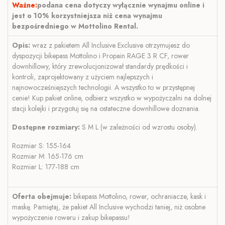
Ważne:
podana cena dotyczy wyłącznie wynajmu online i
jest o 10% korzystniejsza niż cena wynajmu
bezpośredniego w Mottolino Rental.
Opis:
wraz z pakietem All Inclusive Exclusive otrzymujesz do
dyspozycji bikepass Mottolino i Propain RAGE 3 R CF, rower
downhillowy, który zrewolucjonizował standardy prędkości i
kontroli, zaprojektowany z użyciem najlepszych i
najnowocześniejszych technologii. A wszystko to w przystępnej
cenie! Kup pakiet online, odbierz wszystko w wypożyczalni na dolnej
stacji kolejki i przygotuj się na ostateczne downhillowe doznania.
Dostępne rozmiary:
S M L (w zależności od wzrostu osoby).
Rozmiar S: 155-164
Rozmiar M: 165-176 cm
Rozmiar L: 177-188 cm
Oferta obejmuje:
bikepass Mottolino, rower, ochraniacze, kask i
maskę. Pamiętaj, że pakiet All Inclusive wychodzi taniej, niż osobne
wypożyczenie roweru i zakup bikepassu!