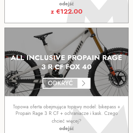
odejść
z
€
122.00
ALL INCLUSIVE PROPAIN RAGE
3 R CF FOX 40
ODKRYĆ
Topowa oferta obejmująca topowy model: bikepass +
Propain Rage 3 R CF + ochraniacze i kask. Czego
chcieć więcej?
odejść