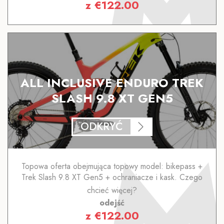
z
€
122.00
ALL INCLUSIVE ENDURO TREK
SLASH 9.8 XT GEN5
ODKRYĆ
Topowa oferta obejmująca topowy model: bikepass +
Trek Slash 9.8 XT Gen5 + ochraniacze i kask. Czego
chcieć więcej?
odejść
z
€
122.00