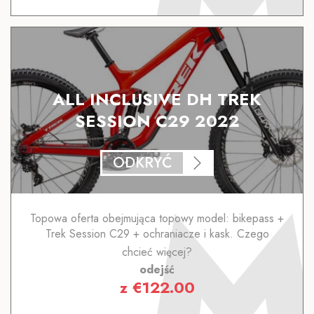
ALL INCLUSIVE DH TREK
SESSION C29 2022
ODKRYĆ
Topowa oferta obejmująca topowy model: bikepass +
Trek Session C29 + ochraniacze i kask. Czego
chcieć więcej?
odejść
z
€
122.00