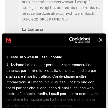
będziesz mógł zarezerwować i zakupić
atrakcje i usługi bezpośrednio na stronie, na
jeszcze bardziej atrakcyjnych warunkach.
Odwiedź
SKLEP ONLINE!
La Galleria
Nowa koncepcja sklepu, w którym uśmiech
jest gwarantowany. Bogaty asortyment
produktów, od mody po elektronikę. Świat
pełen wrażeń dla niej i dla niego, w jednym
Questo sito web utilizza i cookie
tylko sklepie. Szeroka gama produktów
najbardziej ekskluzywnych marek: Pandora,
Utilizziamo i cookie per personalizzare contenuti ed
Coccinelle, Alviero Martini, Furla, Peak
annunci, per fornire funzionalità dei social media e per
Performance, Apple, Samsung, GoPro i
analizzare il nostro traffico. Condividiamo inoltre
wiele innych.
informazioni sul modo in cui utilizza il nostro sito con i
nostri partner che si occupano di analisi dei dati web,
Plazique
pubblicità e social media, i quali potrebbero combinarle
Fashion & Cosmetics. Jeden z
con altre informazioni che ha fornito loro o che hanno
historycznych sklepów w Livigno, w pełni
raccolto dal suo utilizzo dei loro servizi.