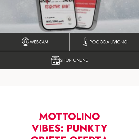
WEBCAM
POGODA LIVIGNO
SHOP ONLINE
MOTTOLINO
VIBES: PUNKTY