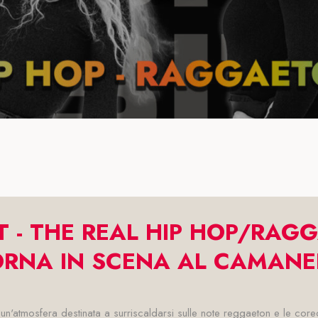
T - THE REAL HIP HOP/RAG
ORNA IN SCENA AL CAMANE
atmosfera destinata a surriscaldarsi sulle note reggaeton e le coreog