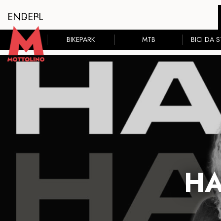
EN
DE
PL
BIKEPARK
MTB
BICI DA 
HA