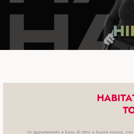
HABITA
T
Un appuntamento a base di ritmo e buona musica, con un'