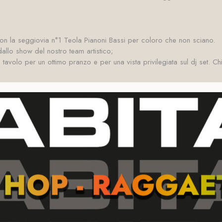
a con la seggiovia n°1 Teola Pianoni Bassi per coloro che non sciano.
allo show del nostro team artistico;
o tavolo per un ottimo pranzo e per una vista privilegiata sul dj set.