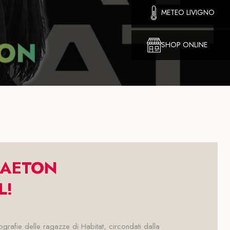
METEO LIVIGNO
SHOP ONLINE
GAETON
L!
rafie delle ragazze di Habitat, circondati dalla