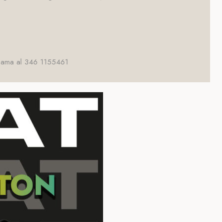
 Chiama al 346 1155461