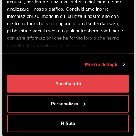
annunci, per fornire funzionalità dei social media e per
analizzare il nostro traffico. Condividiamo inoltre
informazioni sul modo in cui utilizza il nostro sito con i
FREERIDE KIT
nostri partner che si occupano di analisi dei dati web,
pubblicità e social media, i quali potrebbero combinarle
con altre informazioni che ha fornito loro o che hanno
DISCOVER
raccolto dal suo utilizzo dei loro servizi.
Mostra dettagli
This equipment is a must for ensuring safe off-piste
powder riding.
Accetta tutti
starting
from
€
16.00
Personalizza
Rifiuta