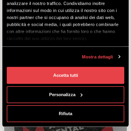
analizzare il nostro traffico. Condividiamo inoltre
informazioni sul modo in cui utilizza il nostro sito con i
nostri partner che si occupano di analisi dei dati web,
ZESTAW FREERIDE
pubblicità e social media, i quali potrebbero combinarle
con altre informazioni che ha fornito loro o che hanno
raccolto dal suo utilizzo dei loro servizi.
ODKRYĆ
Mostra dettagli
Produkty konieczne, aby zapewnić ci w pełni
bezpieczną jazdę po świeżym śniegu.
Accetta tutti
odejść
z
€
16.00
Personalizza
Rifiuta