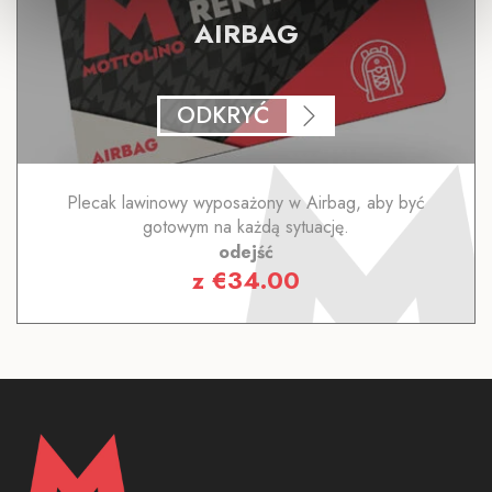
AIRBAG
ODKRYĆ
Plecak lawinowy wyposażony w Airbag, aby być
gotowym na każdą sytuację.
odejść
z
€
34.00