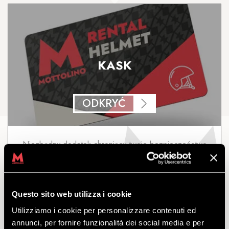
KASK
ODKRYĆ
Niezbędny dodatek chroniący twoje bezpieczeństwo
na stoku, zarówno na nartach, jak i na desce.
odejść
z
€
7.00
Questo sito web utilizza i cookie
Utilizziamo i cookie per personalizzare contenuti ed
annunci, per fornire funzionalità dei social media e per