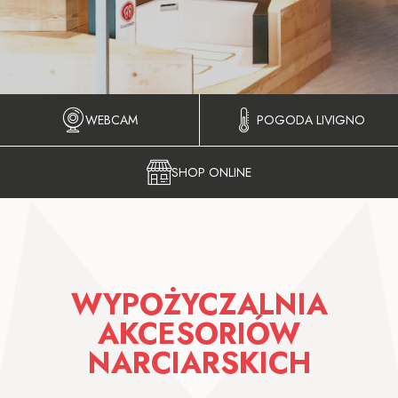
WEBCAM
POGODA LIVIGNO
SHOP ONLINE
WYPOŻYCZALNIA
AKCESORIÓW
NARCIARSKICH