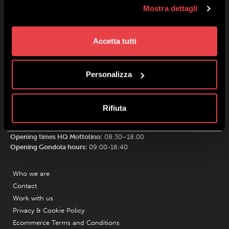
Mostra dettagli
Accetta tutti
Personalizza
Mottolino S.p.A.
Via Bondi 473, 23041 Livigno (SO) – C.F. 00585220148
Share capital € 8.772.000,00 – REA di Sondrio n. 41452
Rifiuta
Copyright 2019 Mottolino S.p.A.- Website:
Webtek S.p.A.
Opening times HQ Mottolino:
08:30–18:00
Opening Gondola hours:
09:00-16:40
Who we are
Contact
Work with us
Privacy & Cookie Policy
Ecommerce Terms and Conditions