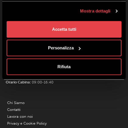
Mostra dettagli
Accetta tutti
Personalizza
Mottolino S.p.A.
Via Bondi 473, 23041 Livigno (SO) – C.F. 00585220148
Capitale Sociale € 8.772.000,00 – REA di Sondrio n. 41452
Copyright 2019 Mottolino S.p.A.- Sito Web:
Webtek S.p.A.
Rifiuta
Orario HQ Mottolino:
08:30-18:00
Orario Cabina:
09:00-16:40
Chi Siamo
Contatti
Lavora con noi
Privacy e Cookie Policy