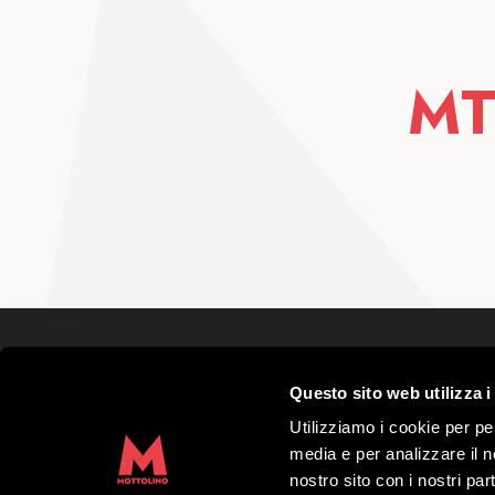
MT
Mottolino S.p.A.
Questo sito web utilizza i
Via Bondi 473, 23041 Livigno (SO) – C.F.
Grundkapital € 8.772.000,00 – REA di Sond
Utilizziamo i cookie per pe
41452
media e per analizzare il no
Copyright 2019 Mottolino S.p.A.- Website:
nostro sito con i nostri par