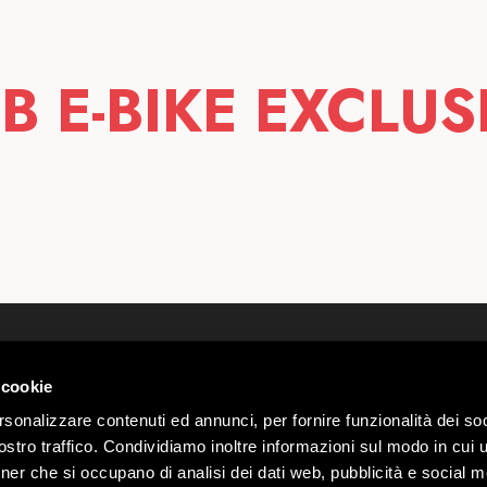
B E-BIKE EXCLUS
Wir über uns
Webcam
Kontakte
Wetter Li
 cookie
 00585220148
Arbeite mit uns
Parkplatz
rio n.
rsonalizzare contenuti ed annunci, per fornire funzionalità dei soc
Regelung Mottolino Vibes
Gruppen 
stro traffico. Condividiamo inoltre informazioni sul modo in cui ut
Datenschutz & Cookie-
Mottolino 
Webtek
tner che si occupano di analisi dei dati web, pubblicità e social m
Richtlinien