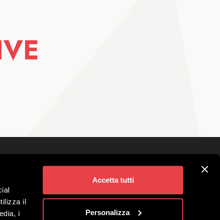
IVE
Folgen Sie uns auf
vigno
Accetta tutti
ial
Angebote
ilizza il
Benefit-Gesellschaft
Personalizza
edia, i