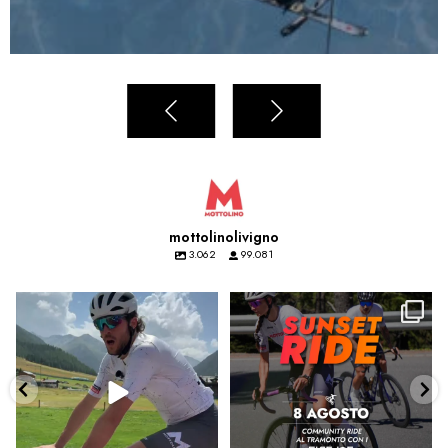
mottolinolivigno
3.062
99.081
Una salita in bici, due contest e un
Sabato il tramonto si conquista
tramonto da
...
pedalando🚴‍♀️🌅
...
313
7
87
4