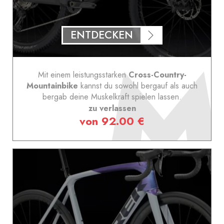
ENTDECKEN
Mit einem leistungsstarken
Cross-Country-
Mountainbike
kannst du sowohl bergauf als auch
bergab deine Muskelkraft spielen lassen.
zu verlassen
von 92.00 €