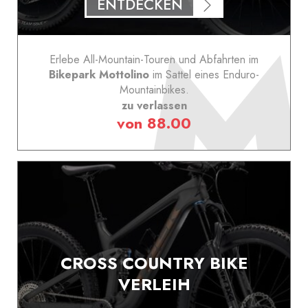
ENTDECKEN
Erlebe All-Mountain-Touren und Abfahrten im
Bikepark Mottolino
im Sattel eines Enduro-
Mountainbikes.
zu verlassen
von 88.00
CROSS COUNTRY BIKE
VERLEIH