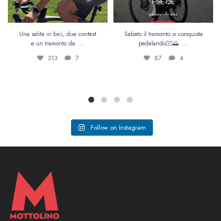
Una salita in bici, due contest
Sabato il tramonto si conquista
...
...
e un tramonto da
pedalando🚴‍♀️🌅
313
7
87
4
Follow on Instagram