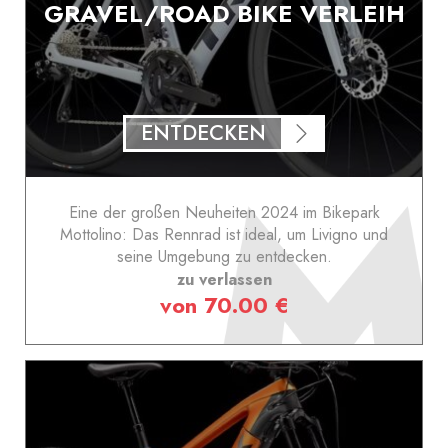
GRAVEL/ROAD BIKE VERLEIH
ENTDECKEN
Eine der großen Neuheiten 2024 im Bikepark
Mottolino: Das Rennrad ist ideal, um Livigno und
seine Umgebung zu entdecken.
zu verlassen
von 70.00 €