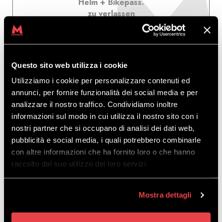
Helm + Bikepass.
zu verlassen
von 75.00 €
Questo sito web utilizza i cookie
Utilizziamo i cookie per personalizzare contenuti ed
annunci, per fornire funzionalità dei social media e per
analizzare il nostro traffico. Condividiamo inoltre
informazioni sul modo in cui utilizza il nostro sito con i
nostri partner che si occupano di analisi dei dati web,
DOWNHILL BIKE VERLEIH
pubblicità e social media, i quali potrebbero combinarle
con altre informazioni che ha fornito loro o che hanno
raccolto dal suo utilizzo dei loro servizi.
ENTDECKEN
Mostra dettagli