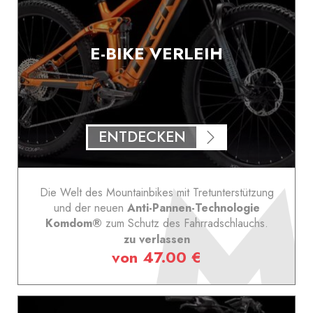
E-BIKE VERLEIH
ENTDECKEN
Die Welt des Mountainbikes mit Tretunterstützung
und der neuen
Anti-Pannen-Technologie
Komdom®
zum Schutz des Fahrradschlauchs.
zu verlassen
von 47.00 €