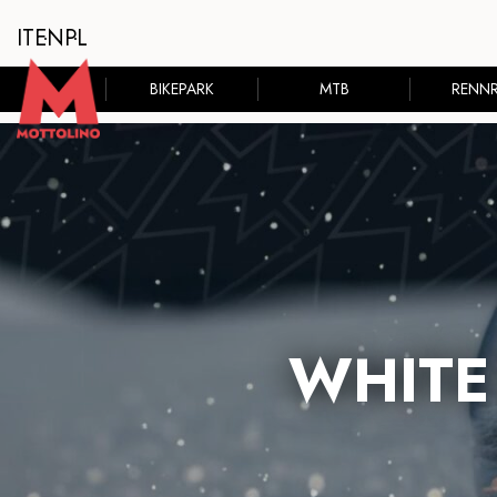
IT
EN
PL
BIKEPARK
MTB
RENN
WHITE