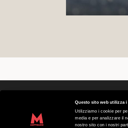
Mottolino S.p.A.
Questo sito web utilizza i
Via Bondi 473, 23041 Livigno (SO) – C.F.
Grundkapital € 8.772.000,00 – REA di Sond
Utilizziamo i cookie per pe
41452
media e per analizzare il no
Copyright 2019 Mottolino S.p.A.- Website:
nostro sito con i nostri par