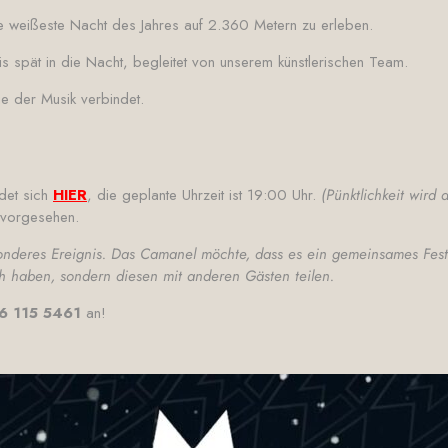
 weißeste Nacht des Jahres auf 2.360 Metern zu erleben.
s spät in die Nacht, begleitet von unserem künstlerischen Team.
ie der Musik verbindet.
ndet sich
HIER
, die geplante Uhrzeit ist 19:00 Uhr.
(Pünktlichkeit wird
r vorgesehen.
onderes Ereignis. Das Camanel möchte, dass es ein gemeinsames Fest 
ch haben, sondern diesen mit anderen Gästen teilen.
46 115 5461
an!