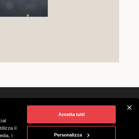
Folgen Sie uns auf
vigno
Accetta tutti
ial
Angebote
ilizza il
Benefit-Gesellschaft
Personalizza
edia, i