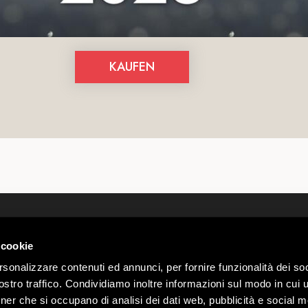
KAUFEN
Wir über uns
Webcam
Kontakte
Wetter Li
 cookie
 00585220148
Arbeite mit uns
Parkplatz
rio n.
rsonalizzare contenuti ed annunci, per fornire funzionalità dei soc
Regelung Mottolino Vibes
Gruppen 
stro traffico. Condividiamo inoltre informazioni sul modo in cui ut
Datenschutz & Cookie-
Mottolino 
Webtek
tner che si occupano di analisi dei dati web, pubblicità e social m