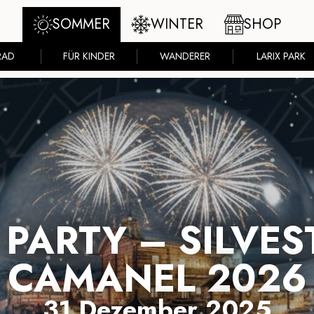
SOMMER
WINTER
SHOP
RAD
FÜR KINDER
WANDERER
LARIX PARK
 PARTY – SILVES
CAMANEL 2026
31 Dezember 2025