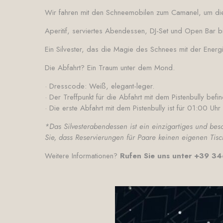
Wir fahren mit den Schneemobilen zum Camanel, um die
Aperitif, serviertes Abendessen, DJ-Set und Open Bar bi
Ein Silvester, das die Magie des Schnees mit der Energ
Die Abfahrt? Ein Traum unter dem Mond.
· Dresscode: Weiß, elegant-leger.
· Der Treffpunkt für die Abfahrt mit dem Pistenbully befi
· Die erste Abfahrt mit dem Pistenbully ist für 01:00 Uh
*Das Silvesterabendessen ist ein einzigartiges und bes
Sie, dass Reservierungen für Paare keinen eigenen Tis
Weitere Informationen?
Rufen Sie uns unter +39 3