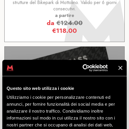
strutture del Bikepark di Mottolino. Valido per 6 giorni
consecutivi.
a partire
da
€
124.00
€
118.00
3/7 GIORNI
Questo sito web utilizza i cookie
Utilizziamo i cookie per personalizzare contenuti ed
SCOPRI
annunci, per fornire funzionalità dei social media e per
analizzare il nostro traffico. Condividiamo inoltre
informazioni sul modo in cui utilizza il nostro sito con i
Tre accessi al Bikepark di Mottolino, validi per sette
nostri partner che si occupano di analisi dei dati web,