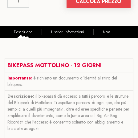
CALCOLA PREZZO
Descrizione
Ulteriori informazioni
Nota
BIKEPASS MOTTOLINO - 12 GIORNI
Importante:
è richiesto un documento d’identità al ritiro del
bikepass.
Descrizione:
il bikepass ti dà accesso a tutti i percorsi e le strutture
del Bikepark di Mottolino. Ti aspettano percorsi di ogni tipo, dai più
semplici a quelli più impegnativi, oltre ad aree specifiche pensate per
amplificare il divertimento, come la Jump area e il Big Air Bag.
Ricordati che l’accesso è consentito soltanto con abbigliamento e
bicicletta adeguati.