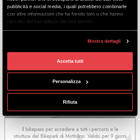
sette giorni dalla data del primo utilizzo.
pubblicità e social media, i quali potrebbero combinarle
a partire
con altre informazioni che ha fornito loro o che hanno
da
€
120.00
raccolto dal suo utilizzo dei loro servizi.
€
114.00
Mostra dettagli
Accetta tutti
9 GIORNI
Personalizza
Rifiuta
SCOPRI
Il bikepass per accedere a tutti i percorsi e le
strutture del Bikepark di Mottolino. Valido per 9 giorni