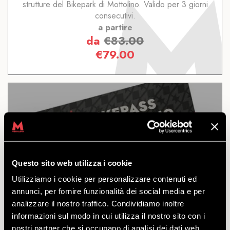
strutture del Bikepark di Mottolino. Valido per 3 giorni
consecutivi.
a partire
da
€
83.00
€
79.00
4/7 GIORNI
Questo sito web utilizza i cookie
Utilizziamo i cookie per personalizzare contenuti ed
SCOPRI
annunci, per fornire funzionalità dei social media e per
analizzare il nostro traffico. Condividiamo inoltre
informazioni sul modo in cui utilizza il nostro sito con i
Quattro accessi al Bikepark di Mottolino, validi per
nostri partner che si occupano di analisi dei dati web,