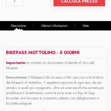
CALCOLA PREZZO
Descrizione
Ulteriori informazioni
Nota
BIKEPASS MOTTOLINO - 5 GIORNI
Importante:
è richiesto un documento d’identità al ritiro del
bikepass.
Descrizione:
il bikepass ti dà accesso a tutti i percorsi e le strutture
del Bikepark di Mottolino. Ti aspettano percorsi di ogni tipo, dai più
semplici a quelli più impegnativi, oltre ad aree specifiche pensate per
amplificare il divertimento, come la Jump area e il Big Air Bag.
Ricordati che l’accesso è consentito soltanto con abbigliamento e
bicicletta adeguati.