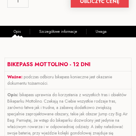
OBLICZYĆ CENĘ
Opis
Szczegółowe informacje
Uwaga
BIKEPASS MOTTOLINO - 12 DNI
Ważne:
podczas odbioru bikepass konieczne jest okazanie
dokumentu tożsamości.
Opis:
bikepass uprawnia do korzystania z wszystkich tras i obiektów
Bikeparku Mottolino. Czekają na Ciebie wszystkie rodzaje tras,
zarówno łatwe jak i trudne, a zabawę dodatkowo zwiększą
specjalnie zaprojektowane obszary, takie jak obszar Jump czy Big Air
Bag. Pamiętaj, że wstęp do bikeparku dozwolony jest jedynie na
właściwym rowerze i w odpowiedniej odzieży. A żeby naładować
swoje baterie, przy wjeździe kolejki gondolowej znajduje się