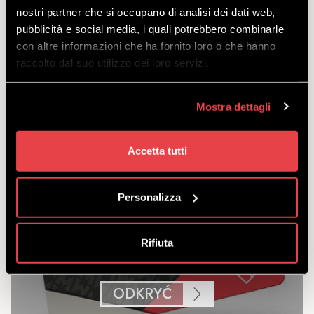
nostri partner che si occupano di analisi dei dati web,
pubblicità e social media, i quali potrebbero combinarle
Bikepass uprawniający do korzystania ze wszystkich
con altre informazioni che ha fornito loro o che hanno
tras i obiektów Bikeparku Mottolino. Ważny przez 11
raccolto dal suo utilizzo dei loro servizi.
kolejne dni.
odejść
z
€
184.00
Mostra dettagli
€
175.00
Accetta tutti
Personalizza
5 DNI
Rifiuta
ODKRYĆ