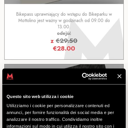
Bikepass uprawniający do wstępu do Bikeparku w
Mottolino jest ważny w godzinach od 09.00 do
13.00.
odejść
z
€
29.50
€
28.00
11 DNI
Questo sito web utilizza i cookie
Utilizziamo i cookie per personalizzare contenuti ed
annunci, per fornire funzionalità dei social media e per
ODKRYĆ
analizzare il nostro traffico. Condividiamo inoltre
informazioni sul modo in cui utilizza il nostro sito con i