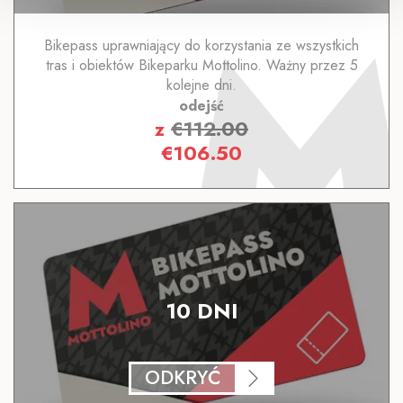
Bikepass uprawniający do korzystania ze wszystkich
tras i obiektów Bikeparku Mottolino. Ważny przez 5
kolejne dni.
odejść
z
€
112.00
€
106.50
10 DNI
ODKRYĆ