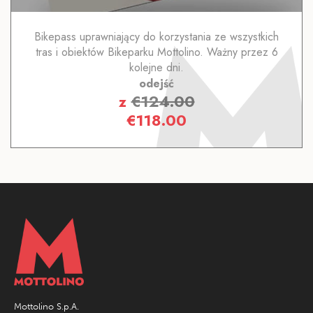
Bikepass uprawniający do korzystania ze wszystkich
tras i obiektów Bikeparku Mottolino. Ważny przez 6
kolejne dni.
odejść
z
€
124.00
€
118.00
Mottolino S.p.A.