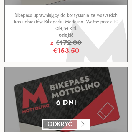
Bikepass uprawniający do korzystania ze wszystkich
tras i obiektów Bikeparku Mottolino. Ważny przez 10
kolejne dni.
odejść
z
€
172.00
€
163.50
6 DNI
ODKRYĆ