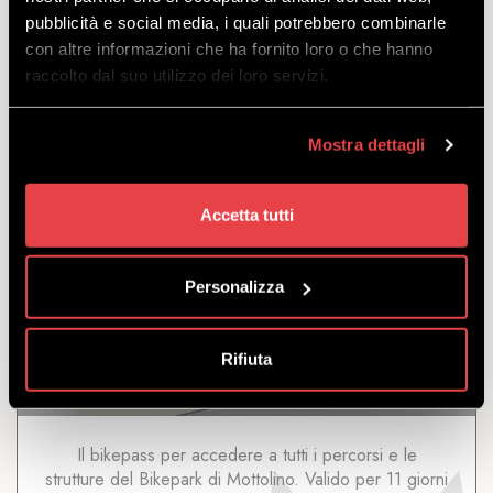
consecutivi.
pubblicità e social media, i quali potrebbero combinarle
a partire
con altre informazioni che ha fornito loro o che hanno
da
€
160.00
raccolto dal suo utilizzo dei loro servizi.
€
152.00
Mostra dettagli
Accetta tutti
11 GIORNI
Personalizza
Rifiuta
SCOPRI
Il bikepass per accedere a tutti i percorsi e le
strutture del Bikepark di Mottolino. Valido per 11 giorni