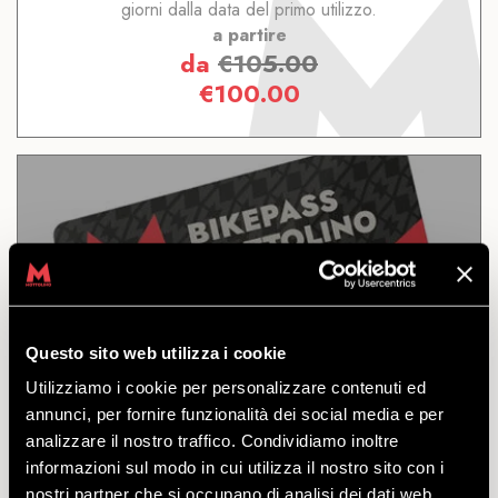
giorni dalla data del primo utilizzo.
a partire
da
€
105.00
€
100.00
9 GIORNI
Questo sito web utilizza i cookie
SCOPRI
Utilizziamo i cookie per personalizzare contenuti ed
annunci, per fornire funzionalità dei social media e per
analizzare il nostro traffico. Condividiamo inoltre
Il bikepass per accedere a tutti i percorsi e le
informazioni sul modo in cui utilizza il nostro sito con i
strutture del Bikepark di Mottolino. Valido per 9 giorni
nostri partner che si occupano di analisi dei dati web,