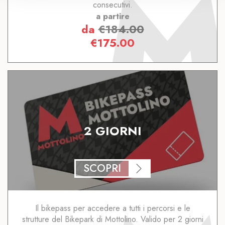
consecutivi.
a partire
da
€
184.00
€
175.00
2 GIORNI
SCOPRI
Il bikepass per accedere a tutti i percorsi e le
strutture del Bikepark di Mottolino. Valido per 2 giorni