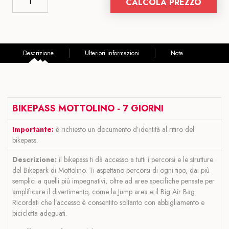
CALCOLA PREZZO
Descrizione
Ulteriori informazioni
Nota
BIKEPASS MOTTOLINO - 7 GIORNI
Importante:
è richiesto un documento d’identità al ritiro del
bikepass.
Descrizione:
il bikepass ti dà accesso a tutti i percorsi e le strutture
del Bikepark di Mottolino. Ti aspettano percorsi di ogni tipo, dai più
semplici a quelli più impegnativi, oltre ad aree specifiche pensate per
amplificare il divertimento, come la Jump area e il Big Air Bag.
Ricordati che l’accesso è consentito soltanto con abbigliamento e
bicicletta adeguati.