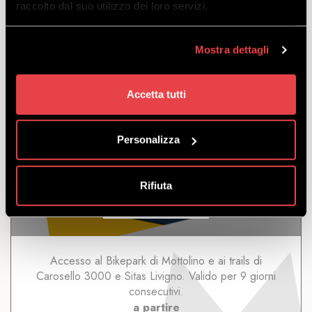
raccolto dal suo utilizzo dei loro servizi.
a partire
da
€
312.50
Mostra dettagli
Accetta tutti
Personalizza
9 GIORNI LIVIGNO
Rifiuta
SCOPRI
Accesso al Bikepark di Mottolino e ai trails di
Carosello 3000 e Sitas Livigno. Valido per 9 giorni
consecutivi.
a partire