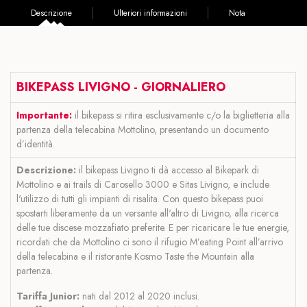
Descrizione
Ulteriori informazioni
Nota
BIKEPASS LIVIGNO -
GIORNALIERO
Importante:
il bikepass si ritira esclusivamente c/o la biglietteria alla
partenza della telecabina Mottolino, presentando un documento
d’identità.
Descrizione:
il bikepass Livigno ti dà accesso al Bikepark di
Mottolino e ai trails di Carosello 3000 e Sitas Livigno, e include
l'utilizzo di tutti gli impianti di risalita. Con questo bikepass puoi
spostarti liberamente da un versante all'altro di Livigno, alla ricerca
delle tue discese mozzafiato preferite. E per ricaricare le tue energie,
ricordati che da Mottolino ci sono il rifugio M’eating Point all’arrivo
della telecabina e il ristorante Kosmo Taste the Mountain alla
partenza.
Tariffa Junior:
nati dal 2012 al 2020 inclusi.