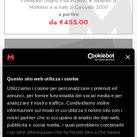
Il bikepass Livigno ti dà accesso al Bikepark di
Mottolino e ai trails di Carosello 3000
a partire
da
€
455.00
11 GIORNI LIVIGNO
Questo sito web utilizza i cookie
Utilizziamo i cookie per personalizzare contenuti ed
annunci, per fornire funzionalità dei social media e per
SCOPRI
analizzare il nostro traffico. Condividiamo inoltre
informazioni sul modo in cui utilizza il nostro sito con i
nostri partner che si occupano di analisi dei dati web,
Accesso al Bikepark di Mottolino e ai trails di
pubblicità e social media, i quali potrebbero combinarle
Carosello 3000 e Sitas Livigno. Valido per 11 giorni
con altre informazioni che ha fornito loro o che hanno
consecutivi.