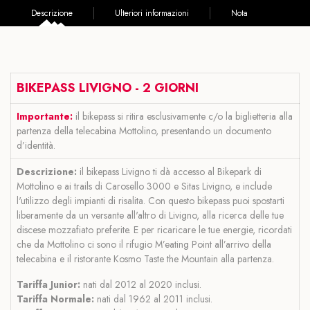
Descrizione
Ulteriori informazioni
Nota
BIKEPASS LIVIGNO -
2 GIORNI
Importante:
il bikepass si ritira esclusivamente c/o la biglietteria alla
partenza della telecabina Mottolino, presentando un documento
d’identità.
Descrizione:
il bikepass Livigno ti dà accesso al Bikepark di
Mottolino e ai trails di Carosello 3000 e Sitas Livigno, e include
l'utilizzo degli impianti di risalita. Con questo bikepass puoi spostarti
liberamente da un versante all'altro di Livigno, alla ricerca delle tue
discese mozzafiato preferite. E per ricaricare le tue energie, ricordati
che da Mottolino ci sono il rifugio M’eating Point all’arrivo della
telecabina e il ristorante Kosmo Taste the Mountain alla partenza.
Tariffa Junior:
nati dal 2012 al 2020 inclusi.
Tariffa Normale:
nati dal 1962 al 2011 inclusi.