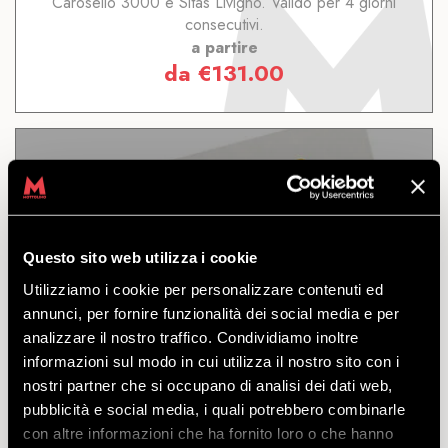
Carosello 3000 e Sitas Livigno. Valido per 4 giorni
consecutivi.
a partire
da
€
131.00
9 GIORNI LIVIGNO
Questo sito web utilizza i cookie
Utilizziamo i cookie per personalizzare contenuti ed
annunci, per fornire funzionalità dei social media e per
SCOPRI
analizzare il nostro traffico. Condividiamo inoltre
informazioni sul modo in cui utilizza il nostro sito con i
nostri partner che si occupano di analisi dei dati web,
Accesso al Bikepark di Mottolino e ai trails di
pubblicità e social media, i quali potrebbero combinarle
Carosello 3000 e Sitas Livigno. Valido per 9 giorni
con altre informazioni che ha fornito loro o che hanno
consecutivi.