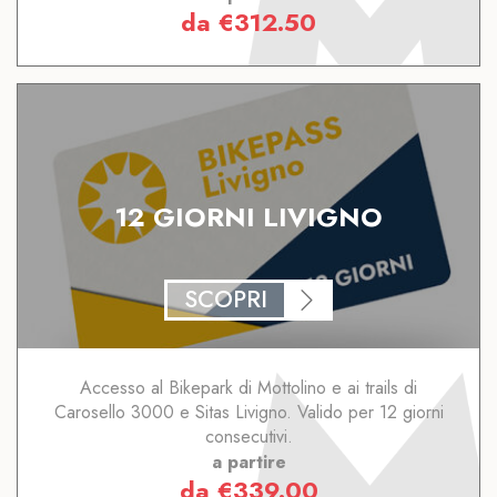
da
€
312.50
12 GIORNI LIVIGNO
SCOPRI
Accesso al Bikepark di Mottolino e ai trails di
Carosello 3000 e Sitas Livigno. Valido per 12 giorni
consecutivi.
a partire
da
€
339.00