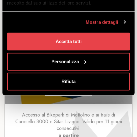
raccolto dal suo utilizzo dei loro servizi.
a partire
da
€
261.00
Mostra dettagli
Accetta tutti
Personalizza
11 GIORNI LIVIGNO
Rifiuta
SCOPRI
Accesso al Bikepark di Mottolino e ai trails di
Carosello 3000 e Sitas Livigno. Valido per 11 giorni
consecutivi.
a partire