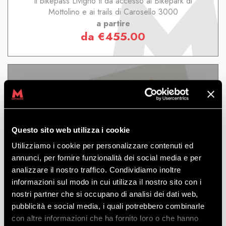
Il bikepass Livigno ti dà accesso al Bikepark di
Mottolino e ai trails di Carosello 3000
a partire
da
€
455.00
7 GIORNI IN STAGIONE
LIVIGNO
Questo sito web utilizza i cookie
Utilizziamo i cookie per personalizzare contenuti ed
annunci, per fornire funzionalità dei social media e per
SCOPRI
analizzare il nostro traffico. Condividiamo inoltre
informazioni sul modo in cui utilizza il nostro sito con i
nostri partner che si occupano di analisi dei dati web,
Accesso al Bikepark di Mottolino e ai trails di
pubblicità e social media, i quali potrebbero combinarle
Carosello 3000 e Sitas Livigno. Valido per 7 giorni
con altre informazioni che ha fornito loro o che hanno
non consecutivi nell'arco della stagione estiva 2024.