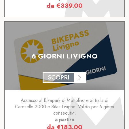
da
€
339.00
6 GIORNI LIVIGNO
SCOPRI
Accesso al Bikepark di Mottolino e ai trails di
Carosello 3000 e Sitas Livigno. Valido per 6 giorni
consecutivi.
a partire
da
€
183.00