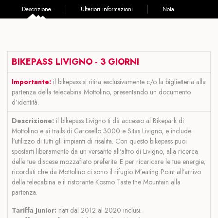
Descrizione
Ulteriori informazioni
Nota
BIKEPASS LIVIGNO - 3
GIORNI
Importante:
il bikepass si ritira esclusivamente c/o la biglietteria alla
partenza della telecabina Mottolino, presentando un documento
d’identità.
Descrizione:
il bikepass Livigno ti dà accesso al Bikepark di
Mottolino e ai trails di Carosello 3000 e Sitas Livigno, e include
l'utilizzo di tutti gli impianti di risalita. Con questo bikepass puoi
spostarti liberamente da un versante all'altro di Livigno, alla ricerca
delle tue discese mozzafiato preferite. E per ricaricare le tue energie,
ricordati che da Mottolino ci sono il rifugio M’eating Point all’arrivo
della telecabina e il ristorante Kosmo Taste the Mountain alla
partenza.
Tariffa Junior:
nati dal 2012 al 2020 inclusi.