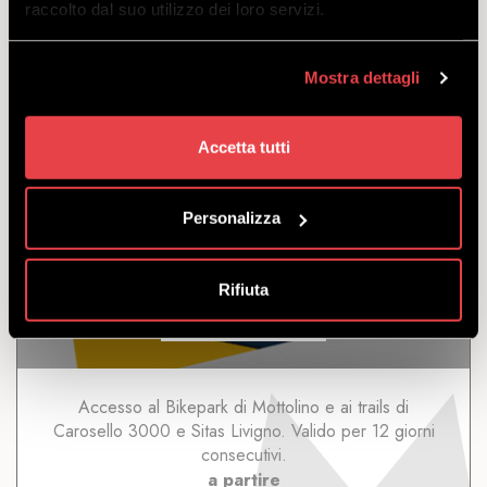
raccolto dal suo utilizzo dei loro servizi.
a partire
da
€
259.50
Mostra dettagli
Accetta tutti
Personalizza
12 GIORNI LIVIGNO
Rifiuta
SCOPRI
Accesso al Bikepark di Mottolino e ai trails di
Carosello 3000 e Sitas Livigno. Valido per 12 giorni
consecutivi.
a partire