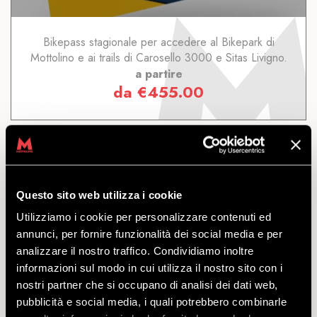
Bikepass stagionale per accedere al Bikepark di
Mottolino e ai trails di Carosello 3000 e Sitas Livigno.
a partire
da
€
455.00
Questo sito web utilizza i cookie
GIORNALIERO LIVIGNO
Utilizziamo i cookie per personalizzare contenuti ed
annunci, per fornire funzionalità dei social media e per
analizzare il nostro traffico. Condividiamo inoltre
SCOPRI
informazioni sul modo in cui utilizza il nostro sito con i
nostri partner che si occupano di analisi dei dati web,
pubblicità e social media, i quali potrebbero combinarle