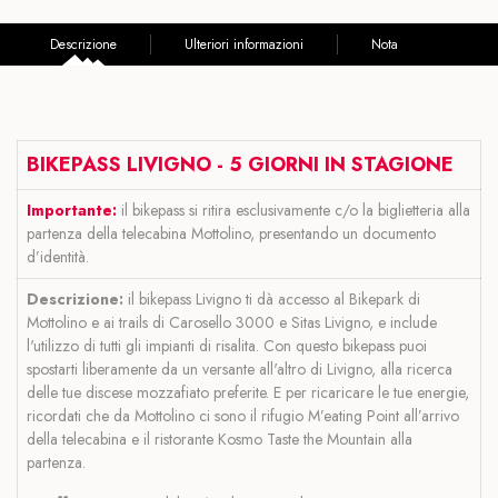
Descrizione
Ulteriori informazioni
Nota
BIKEPASS LIVIGNO - 5
GIORNI IN STAGIONE
Importante:
il bikepass si ritira esclusivamente c/o la biglietteria alla
partenza della telecabina Mottolino, presentando un documento
d’identità.
Descrizione:
il bikepass Livigno ti dà accesso al Bikepark di
Mottolino e ai trails di Carosello 3000 e Sitas Livigno, e include
l'utilizzo di tutti gli impianti di risalita. Con questo bikepass puoi
spostarti liberamente da un versante all'altro di Livigno, alla ricerca
delle tue discese mozzafiato preferite. E per ricaricare le tue energie,
ricordati che da Mottolino ci sono il rifugio M’eating Point all’arrivo
della telecabina e il ristorante Kosmo Taste the Mountain alla
partenza.