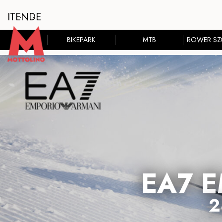
IT
EN
DE
BIKEPARK
MTB
ROWER S
EA7 
2