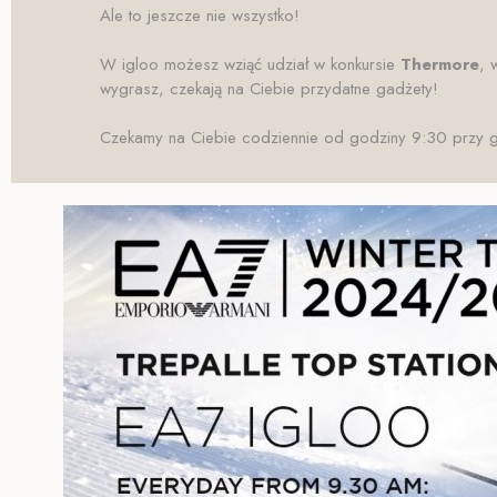
Ale to jeszcze nie wszystko!
W igloo możesz wziąć udział w konkursie
Thermore
, 
wygrasz, czekają na Ciebie przydatne gadżety!
Czekamy na Ciebie codziennie od godziny 9:30 przy gór