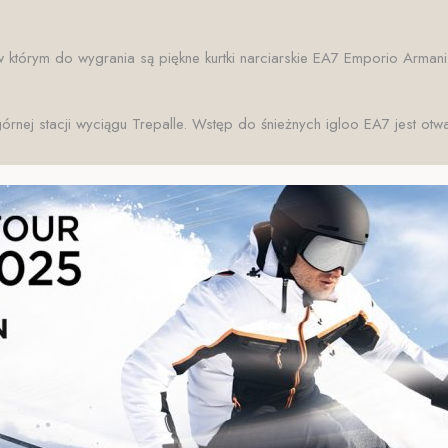
w którym do wygrania są piękne kurtki narciarskie EA7 Emporio Armani
nej stacji wyciągu Trepalle. Wstęp do śnieżnych igloo EA7 jest otwar