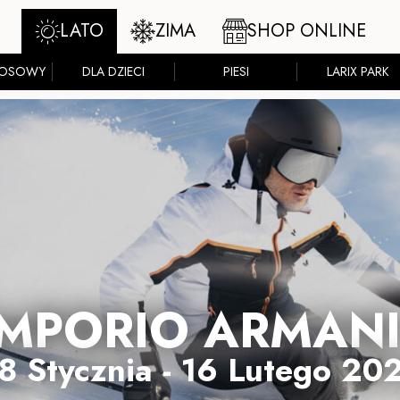
LATO
ZIMA
SHOP ONLINE
ZOSOWY
DLA DZIECI
PIESI
LARIX PARK
EMPORIO ARMANI
8 Stycznia - 16 Lutego 20