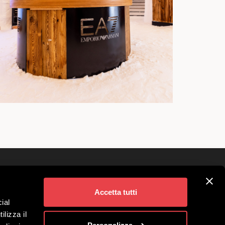
Śledź nas na
ivigno
Accetta tutti
ial
a Grup
ilizza il
o Spółka Benefitowa
Personalizza