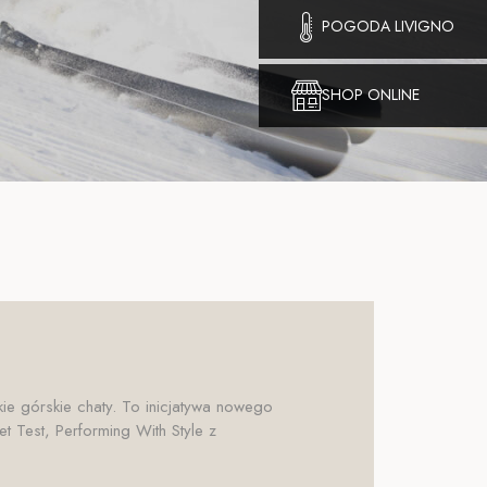
POGODA LIVIGNO
SHOP ONLINE
ie górskie chaty. To inicjatywa nowego
t Test, Performing With Style z