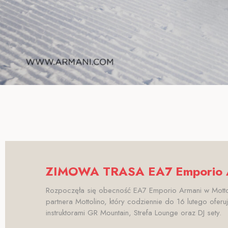
ZIMOWA TRASA EA7 Emporio Ar
Rozpoczęła się obecność EA7 Emporio Armani w Mottoli
partnera Mottolino, który codziennie do 16 lutego oferu
instruktorami GR Mountain, Strefa Lounge oraz DJ sety.