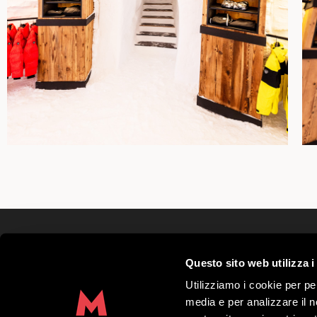
Mottolino S.p.A.
Questo sito web utilizza i
Via Bondi 473, 23041 Livigno (SO) – C.F.
Kapitał zakładowy € 8.772.000,00 – REA di 
Utilizziamo i cookie per pe
41452
media e per analizzare il no
Copyright 2019 Mottolino S.p.A.- Website: