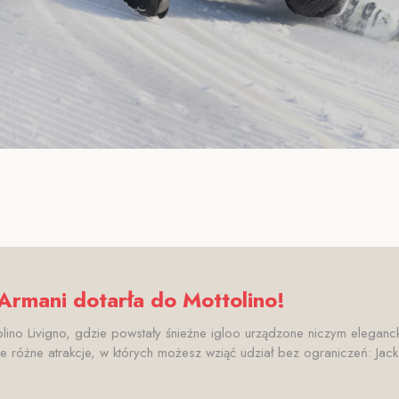
mani dotarła do Mottolino!
no Livigno, gdzie powstały śnieżne igloo urządzone niczym eleganck
je różne atrakcje, w których możesz wziąć udział bez ograniczeń: Jacke