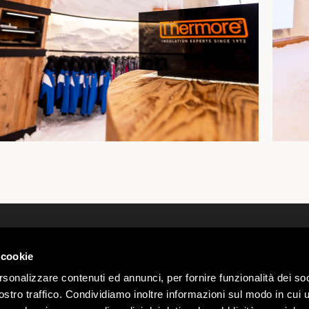
Kim Jesteśmy
Webcam
kontakty
Pogoda L
 cookie
 00585220148
Pracuj znami
Parkingi
Sondrio n.
rsonalizzare contenuti ed annunci, per fornire funzionalità dei soc
Regulamin Mottolino Vibes
Oferty dl
stro traffico. Condividiamo inoltre informazioni sul modo in cui ut
Privacy & Cookie Policy
Mottolin
Webtek