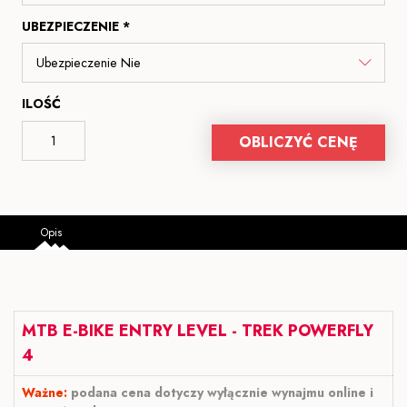
UBEZPIECZENIE *
ILOŚĆ
OBLICZYĆ CENĘ
Opis
MTB E-BIKE ENTRY LEVEL - TREK POWERFLY
4
Ważne:
podana cena dotyczy wyłącznie wynajmu online i