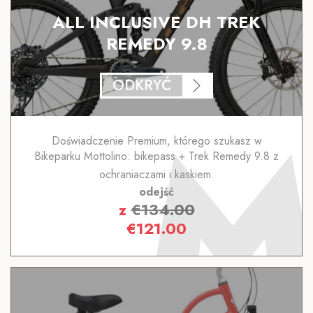
ALL INCLUSIVE DH TREK
REMEDY 9.8
ODKRYĆ
Doświadczenie Premium, którego szukasz w
Bikeparku Mottolino: bikepass + Trek Remedy 9.8 z
ochraniaczami i kaskiem.
odejść
z
€
134.00
€
121.00