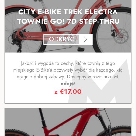
CITY E-BIKE TREK ELECTRA
TOWNIE GO! 7D STEP-THRU
ODKRYĆ
Jakość i wygoda to cechy, które czynią z tego
miejskiego E-Bike’a oczywisty wybór dla każdego, kto
pragnie dobrej zabawy. Dostępny w rozmiarze M.
odejść
z
€
17.00