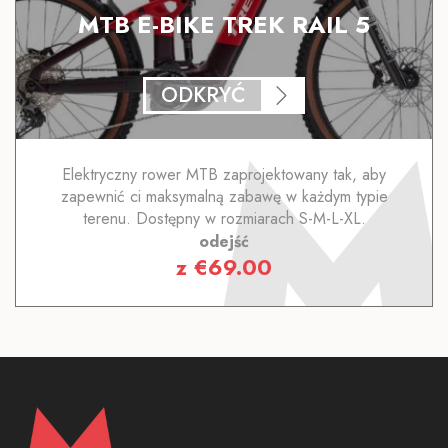
MTB E-BIKE TREK RAIL 5
ODKRYĆ
Elektryczny rower MTB zaprojektowany tak, aby
zapewnić ci maksymalną zabawę w każdym typie
terenu. Dostępny w rozmiarach S-M-L-XL.
odejść
z
€
69.00