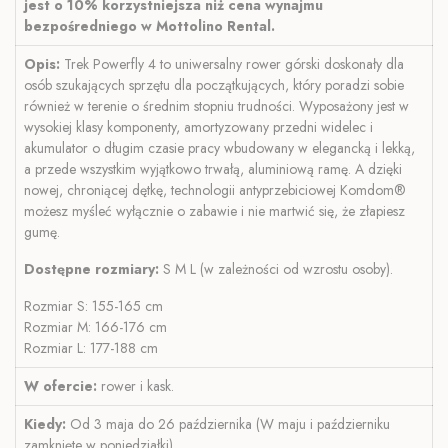
jest o 10% korzystniejsza niż cena wynajmu
bezpośredniego w Mottolino Rental.
Opis:
Trek Powerfly 4 to uniwersalny rower górski doskonały dla
osób szukających sprzętu dla początkujących, który poradzi sobie
również w terenie o średnim stopniu trudności. Wyposażony jest w
wysokiej klasy komponenty, amortyzowany przedni widelec i
akumulator o długim czasie pracy wbudowany w elegancką i lekką,
a przede wszystkim wyjątkowo trwałą, aluminiową ramę. A dzięki
nowej, chroniącej dętkę, technologii antyprzebiciowej Komdom®
możesz myśleć wyłącznie o zabawie i nie martwić się, że złapiesz
gumę.
Dostępne rozmiary:
S M L (w zależności od wzrostu osoby).
Rozmiar S: 155-165 cm
Rozmiar M: 166-176 cm
Rozmiar L: 177-188 cm
W ofercie:
rower i kask.
Kiedy:
Od 3 maja do 26 października (W maju i październiku
zamknięte w poniedziałki)