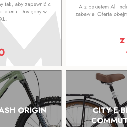
y tak, aby zapewnić ci
A z pakietem All Inc
 terenu. Dostępny w
zabawie. Oferta obejm
-XL.
0
ASH ORIGIN
CITY E-
COMMUTE