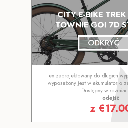
CITY E-BIKE TRE
TOWNIE GO! 7D S
ODKRYĆ
Ten zaprojektowany do długich wyp
wyposażony jest w akumulator o z
Dostępny w rozmiar
odejść
z
€
17.0