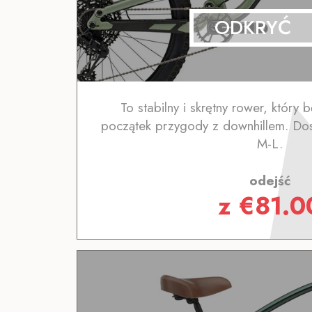
ODKRYĆ
To stabilny i skrętny rower, który
początek przygody z downhillem. Dos
M-L.
odejść
z
€
81.0