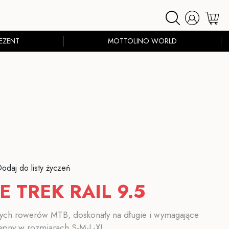
EZENT
MOTTOLINO WORLD
odaj do listy życzeń
E TREK RAIL 9.5
ych rowerów MTB, doskonały na długie i wymagające
ępny w rozmiarach S-M-L-XL.