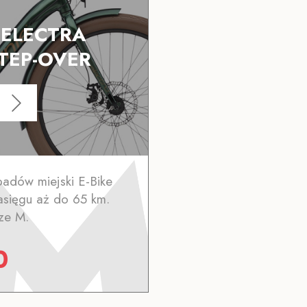
K ELECTRA
TEP-OVER
adów miejski E-Bike
asięgu aż do 65 km.
ze M.
0