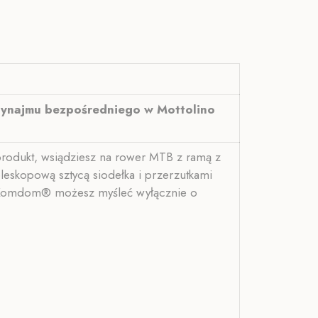
 wynajmu bezpośredniego w Mottolino
produkt, wsiądziesz na rower MTB z ramą z
skopową sztycą siodełka i przerzutkami
ej Komdom® możesz myśleć wyłącznie o