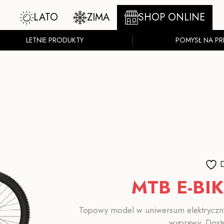
LATO
ZIMA
SHOP ONLINE
LETNIE PRODUKTY
POMYSŁ NA PR
D
MTB E-BIK
Topowy model w uniwersum elektryczn
wyprawy. Dost