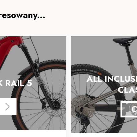
resowany...
ALL INCLU
 RAIL 5
CLA