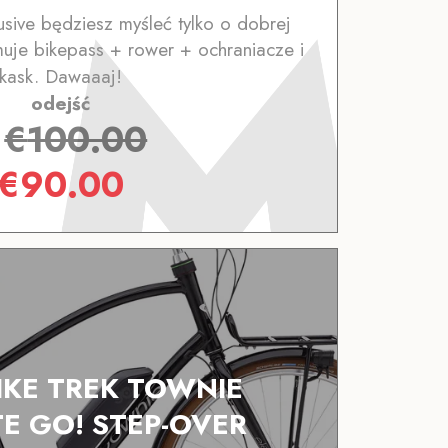
lusive będziesz myśleć tylko o dobrej
uje bikepass + rower + ochraniacze i
kask. Dawaaaj!
odejść
z
€
100.00
€
90.00
BIKE TREK TOWNIE
 GO! STEP-OVER