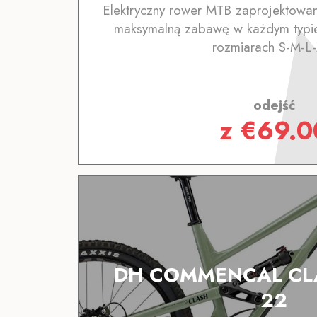
Elektryczny rower MTB zaprojektowan
maksymalną zabawę w każdym typie
rozmiarach S-M-L
odejść
z
€
69.0
DH COMMENCAL CL
22