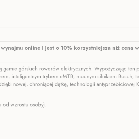
wynajmu online i jest o 10% korzystniejsza niż cena
ej gamie górskich rowerów elektrycznych. Wypożyczając ten 
, inteligentnym trybem eMTB, mocnym silnikiem Bosch, tele
dzięki nowej, chroniącej dętkę, technologii antyprzebiciow
i od wzrostu osoby).