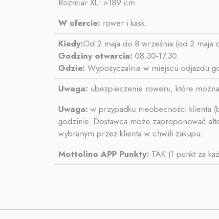
Rozmiar XL: >189 cm
W ofercie:
rower i kask.
Kiedy:
Od 2 maja do 8 września (od 2 maja 
Godziny otwarcia:
08.30-17.30.
Gdzie:
Wypożyczalnia w miejscu odjazdu go
Uwaga:
ubezpieczenie roweru, które można
Uwaga:
w przypadku nieobecności klienta (b
godzinie. Dostawca może zaproponować alterna
wybranym przez klienta w chwili zakupu.
Mottolino APP
Punkty:
TAK (1 punkt za ka