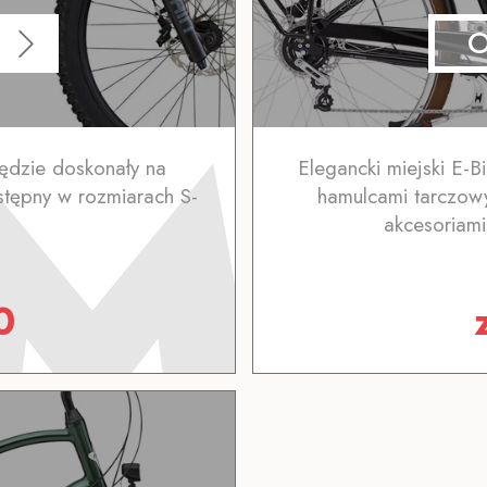
 będzie doskonały na
Elegancki miejski E-B
tępny w rozmiarach S-
hamulcami tarczowy
akcesoriam
0