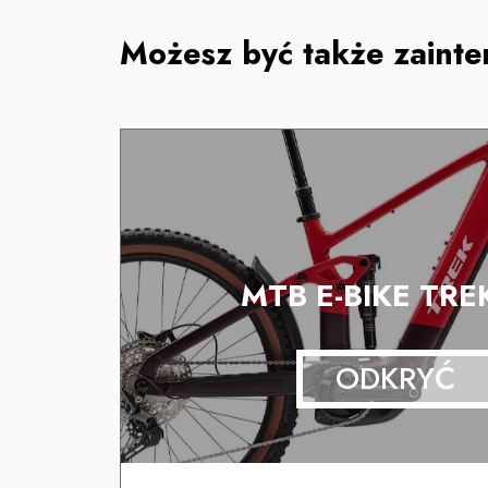
Możesz być także zainte
MTB E-BIKE TREK
ODKRYĆ