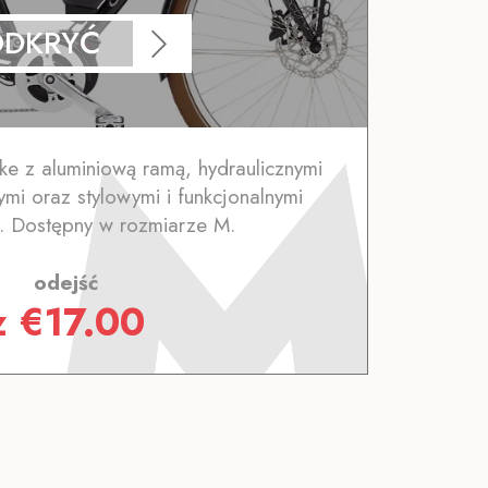
ODKRYĆ
ike z aluminiową ramą, hydraulicznymi
mi oraz stylowymi i funkcjonalnymi
i. Dostępny w rozmiarze M.
odejść
z
€
17.00