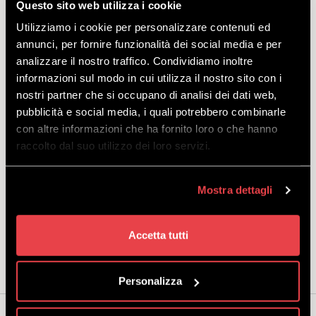
Questo sito web utilizza i cookie
Gdzie:
Wypożyczalnia w miejscu odjazdu gondoli Mottolino
Utilizziamo i cookie per personalizzare contenuti ed
Uwaga:
ubezpieczenie roweru, które można kupić online w cenie
annunci, per fornire funzionalità dei social media e per
10,00 €, zapewnia pokrycie uszkodzeń produktu do 300,00 €.
analizzare il nostro traffico. Condividiamo inoltre
Uszkodzenia ramy spowodowane niewłaściwym użytkowaniem nie
są objęte ochroną.
informazioni sul modo in cui utilizza il nostro sito con i
nostri partner che si occupano di analisi dei dati web,
Uwaga:
w przypadku nieobecności klienta (brak stawiennictwa)
pubblicità e social media, i quali potrebbero combinarle
dostawca nie będzie zobowiązany do dostarczenia usługi innego
con altre informazioni che ha fornito loro o che hanno
dnia i/lub o innej godzinie. Dostawca może zaproponować
raccolto dal suo utilizzo dei loro servizi.
alternatywne daty/godziny świadczenia usługi, jeżeli działanie siły
wyższej uniemożliwia jej realizację w dniu wybranym przez klienta w
chwili zakupu.
Mostra dettagli
Mottolino APP
Punkty: TAK, 1 punkt za każde wydane 1 euro
Accetta tutti
Personalizza