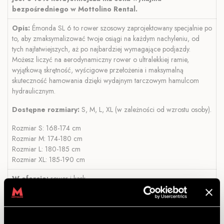
bezpośredniego w Mottolino Rental.
Opis:
Émonda SL 6 to rower szosowy zaprojektowany specjalnie po
to, aby zmaksymalizować twoje osiągi na każdym nachyleniu, od
tych najłatwiejszych, aż po najbardziej wymagające podjazdy.
Możesz liczyć na aerodynamiczny rower o ultralekkiej ramie,
wyjątkową skrętność, wyścigowe przełożenia i maksymalną
skuteczność hamowania dzięki wydajnym tarczowym hamulcom
hydraulicznym.
Dostępne rozmiary:
S, M, L, XL (w zależności od wzrostu osoby).
Rozmiar S: 168-174 cm
Rozmiar M: 174-180 cm
Rozmiar L: 180-185 cm
Rozmiar XL: 185-190 cm
W ofercie:
rower i kask.
Kiedy:
Od 20 maja do 25 października (W maju i październiku
zamknięte w poniedziałki)
Godziny otwarcia:
08.30-17.30.