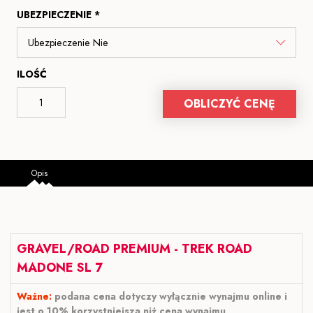
UBEZPIECZENIE *
ILOŚĆ
OBLICZYĆ CENĘ
Opis
GRAVEL/ROAD PREMIUM - TREK ROAD
MADONE SL 7
Ważne:
podana cena dotyczy wyłącznie wynajmu online i
jest o 10% korzystniejsza niż cena wynajmu