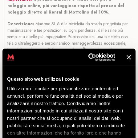
noleggio online, più vantaggioso rispetto al prezzo del
noleggio diretto al Rental di Mottolino del 10%.
Descrizione:
Madone SL 6 è la bicicletta da strada progettata per
massimizzare le tue prestazioni su ogni pendenza, dalle salite più
semplici a quelle più impegnative. Puoi contare su una bicicletta con
telaio ultraleggero e aerodinamico, maneggevolezza eccezionale,
trasmissione da competizione e massima efficacia di arresto grazie a
potenti freni a disco idraulici.
Taglie disponibili:
S M ML L (in base all’altezza della persona).
Taglia S: 168-174 cm
Questo sito web utilizza i cookie
Taglia M: 174-180 cm
Utilizziamo i cookie per personalizzare contenuti ed
Taglia M-L: 180-185 cm
annunci, per fornire funzionalità dei social media e per
Taglia L: 185-190 cm
analizzare il nostro traffico. Condividiamo inoltre
Inclusi nell’offerta:
bici e casco.
informazioni sul modo in cui utilizza il nostro sito con i
nostri partner che si occupano di analisi dei dati web,
pubblicità e social media, i quali potrebbero combinarle
con altre informazioni che ha fornito loro o che hanno