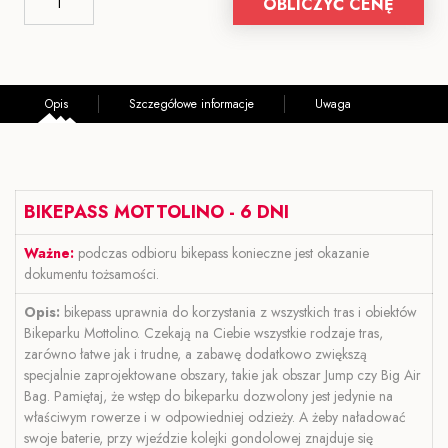
OBLICZYĆ CENĘ
Opis
Szczegółowe informacje
Uwaga
BIKEPASS MOTTOLINO - 6 DNI
Ważne:
podczas odbioru bikepass konieczne jest okazanie
dokumentu tożsamości.
Opis:
bikepass uprawnia do korzystania z wszystkich tras i obiektów
Bikeparku Mottolino. Czekają na Ciebie wszystkie rodzaje tras,
zarówno łatwe jak i trudne, a zabawę dodatkowo zwiększą
specjalnie zaprojektowane obszary, takie jak obszar Jump czy Big Air
Bag. Pamiętaj, że wstęp do bikeparku dozwolony jest jedynie na
właściwym rowerze i w odpowiedniej odzieży. A żeby naładować
swoje baterie, przy wjeździe kolejki gondolowej znajduje się