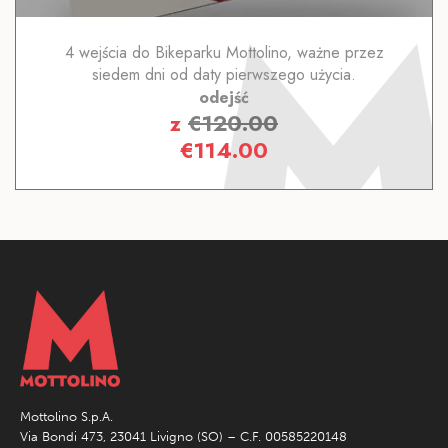
4 wejścia do Bikeparku Mottolino, ważne przez
siedem dni od daty pierwszego użycia.
odejść
z
€
120.00
€
114.00
Mottolino S.p.A.
Via Bondi 473, 23041 Livigno (SO) – C.F. 00585220148