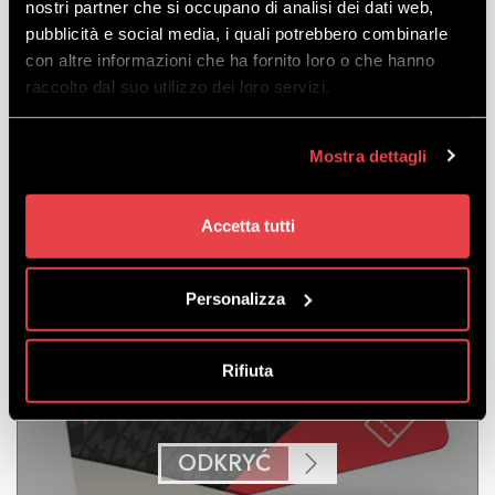
nostri partner che si occupano di analisi dei dati web,
pubblicità e social media, i quali potrebbero combinarle
Bikepass uprawniający do korzystania ze wszystkich
con altre informazioni che ha fornito loro o che hanno
tras i obiektów Bikeparku Mottolino. Ważny przez 7
raccolto dal suo utilizzo dei loro servizi.
kolejne dni.
odejść
z
€
136.00
Mostra dettagli
€
129.00
Accetta tutti
Personalizza
Rifiuta
JEDNODNIOWY
ODKRYĆ