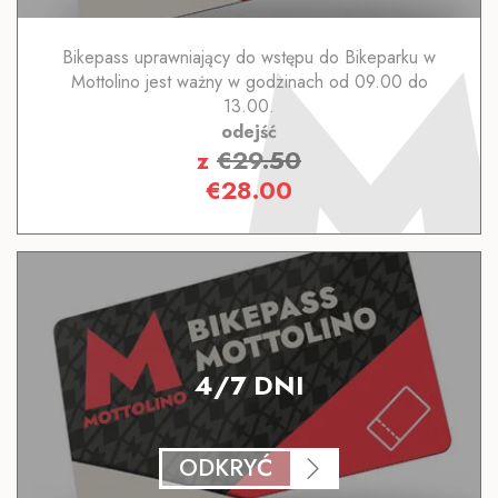
Bikepass uprawniający do wstępu do Bikeparku w
Mottolino jest ważny w godzinach od 09.00 do
13.00.
odejść
z
€
29.50
€
28.00
4/7 DNI
ODKRYĆ