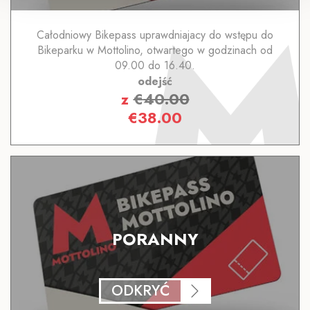
Całodniowy Bikepass uprawdniajacy do wstępu do
Bikeparku w Mottolino, otwartego w godzinach od
09.00 do 16.40.
odejść
z
€
40.00
€
38.00
PORANNY
ODKRYĆ