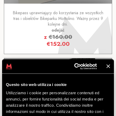
Bikepass uprawniający do korzystania ze wszystkich
tras i obiektów Bikeparku Mottolino. Ważny przez 9
kolejne dni.
odejść
z
€
160.00
€
152.00
Questo sito web utilizza i cookie
7 DNI
Utilizziamo i cookie per personalizzare contenuti ed
annunci, per fornire funzionalità dei social media e per
analizzare il nostro traffico. Condividiamo inoltre
ODKRYĆ
informazioni sul modo in cui utilizza il nostro sito con i