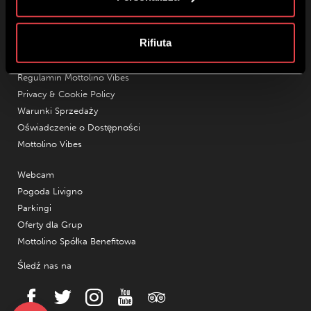
Kim Jesteśmy
Rifiuta
kontakty
Pracuj znami
Regulamin Mottolino Vibes
Privacy & Cookie Policy
Warunki Sprzedaży
Oświadczenie o Dostępności
Mottolino Vibes
Webcam
Pogoda Livigno
Parkingi
Oferty dla Grup
Mottolino Spółka Benefitowa
Śledź nas na