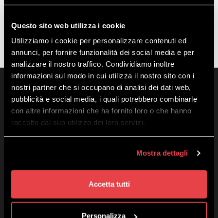
Questo sito web utilizza i cookie
RESETUJ HASŁO
Utilizziamo i cookie per personalizzare contenuti ed
annunci, per fornire funzionalità dei social media e per
analizzare il nostro traffico. Condividiamo inoltre
informazioni sul modo in cui utilizza il nostro sito con i
nostri partner che si occupano di analisi dei dati web,
pubblicità e social media, i quali potrebbero combinarle
con altre informazioni che ha fornito loro o che hanno
raccolto dal suo utilizzo dei loro servizi.
Mostra dettagli
Mottolino S.p.A.
Via Bondi 473, 23041 Livigno (SO) – C.F. 00585220148
Kapitał zakładowy € 8.772.000,00 – REA di Sondrio n. 41452
Copyright 2019 Mottolino S.p.A.- Website:
Webtek S.p.A.
Accetta tutti
Godziny otwarcia HQ Mottolino:
08:30–18:00
Godziny działania gondoli:
09:00-16:40
Personalizza