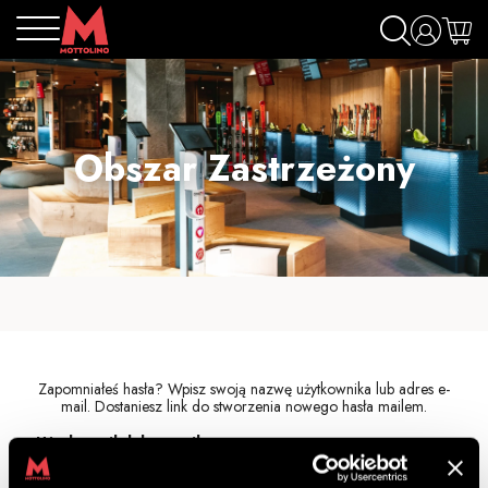
Obszar Zastrzeżony
Zapomniałeś hasła? Wpisz swoją nazwę użytkownika lub adres e-
mail. Dostaniesz link do stworzenia nowego hasła mailem.
Użytkownik lub e-mail