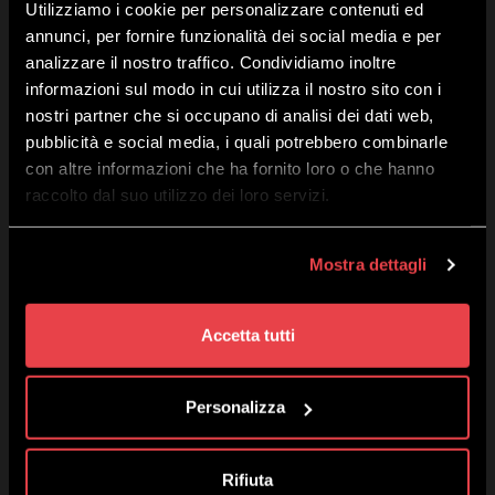
Utilizziamo i cookie per personalizzare contenuti ed
annunci, per fornire funzionalità dei social media e per
analizzare il nostro traffico. Condividiamo inoltre
informazioni sul modo in cui utilizza il nostro sito con i
nostri partner che si occupano di analisi dei dati web,
pubblicità e social media, i quali potrebbero combinarle
con altre informazioni che ha fornito loro o che hanno
Mottolino S.p.A.
raccolto dal suo utilizzo dei loro servizi.
Via Bondi 473, 23041 Livigno (SO) – C.F. 00585220148
Kapitał zakładowy € 8.772.000,00 – REA di Sondrio n. 41452
Copyright 2019 Mottolino S.p.A.- Website:
Webtek S.p.A.
Mostra dettagli
Godziny otwarcia HQ Mottolino:
08:30–18:00
Godziny działania gondoli:
09:00-16:40
Accetta tutti
Kim Jesteśmy
kontakty
Personalizza
Pracuj znami
Regulamin Mottolino Vibes
Rifiuta
Privacy & Cookie Policy