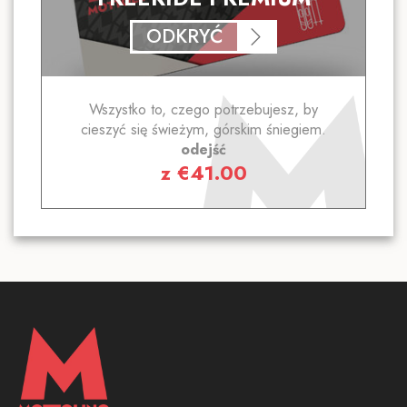
ODKRYĆ
Wszystko to, czego potrzebujesz, by
cieszyć się świeżym, górskim śniegiem.
odejść
z
€
41.00