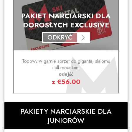
PAKIET NARCIARSKI DLA
DOROSŁYCH EXCLUSIVE
ODKRYĆ
Topowy w gamie sprzęt do giganta, slalomu
i all mountain.
odejść
z
€
56.00
PAKIETY NARCIARSKIE DLA
JUNIORÓW