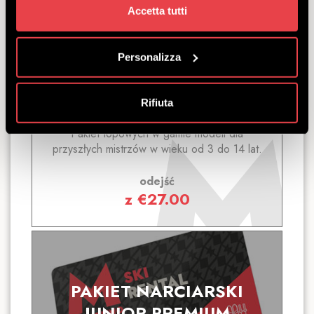
Accetta tutti
PAKIET NARCIARSKI
JUNIOR EXCLUSIVE
Personalizza
ODKRYĆ
Rifiuta
Pakiet topowych w gamie modeli dla
przyszłych mistrzów w wieku od 3 do 14 lat.
odejść
z
€
27.00
PAKIET NARCIARSKI
JUNIOR PREMIUM