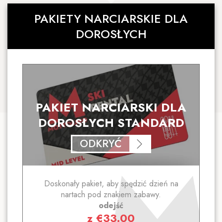
PAKIETY NARCIARSKIE DLA
DOROSŁYCH
PAKIET NARCIARSKI DLA
DOROSŁYCH STANDARD
ODKRYĆ
Doskonały pakiet, aby spędzić dzień na
nartach pod znakiem zabawy.
odejść
z
€
33.00