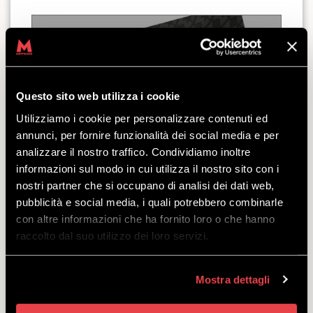
PAKIET NARCIARKSI
JUNIOR STANDARD
Questo sito web utilizza i cookie
Utilizziamo i cookie per personalizzare contenuti ed
ODKRYĆ
annunci, per fornire funzionalità dei social media e per
analizzare il nostro traffico. Condividiamo inoltre
informazioni sul modo in cui utilizza il nostro sito con i
Oferta pomyślana dla młodych narciarzy
nostri partner che si occupano di analisi dei dati web,
stawiających pierwsze kroki na stoku w wieku
pubblicità e social media, i quali potrebbero combinarle
od 3 do 14 lat.
con altre informazioni che ha fornito loro o che hanno
odejść
raccolto dal suo utilizzo dei loro servizi.
z
€
18.00
Mostra dettagli