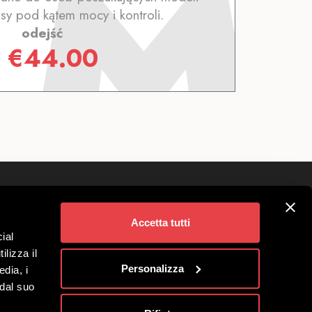
sy pod kątem mocy i kontroli.
odejść
z
€
44.00
Śledź nas na
ivigno
Accetta tutti
ial
a Grup
ilizza il
o Spółka Benefitowa
Personalizza
edia, i
 dal suo