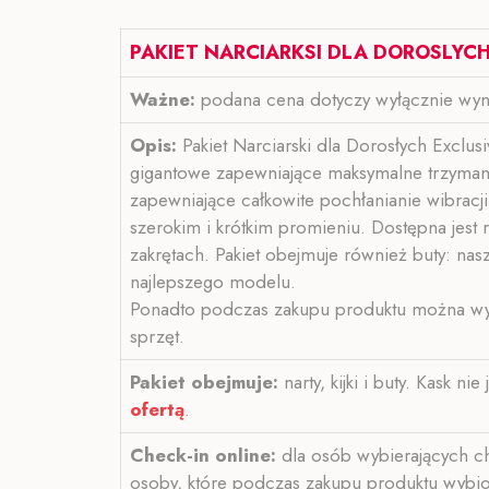
PAKIET NARCIARKSI DLA DOROSLYCH
Ważne:
podana cena dotyczy wyłącznie wynaj
Opis:
Pakiet Narciarski dla Dorosłych Exclu
gigantowe zapewniające maksymalne trzymanie
zapewniające całkowite pochłanianie wibracj
szerokim i krótkim promieniu. Dostępna jest 
zakrętach. Pakiet obejmuje również buty: nas
najlepszego modelu.
Ponadto podczas zakupu produktu można wyn
sprzęt.
Pakiet obejmuje:
narty, kijki i buty. Kask n
ofertą
.
Check-in online:
dla osób wybierających ch
osoby, które podczas zakupu produktu wybior