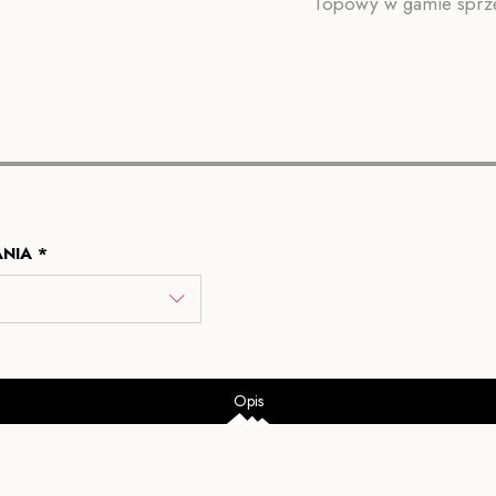
Topowy w gamie sprzęt
NIA *
Opis