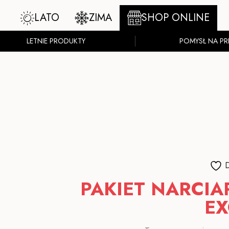
LATO
ZIMA
SHOP ONLINE
LETNIE PRODUKTY
POMYSŁ NA PR
D
PAKIET NARCIA
EX