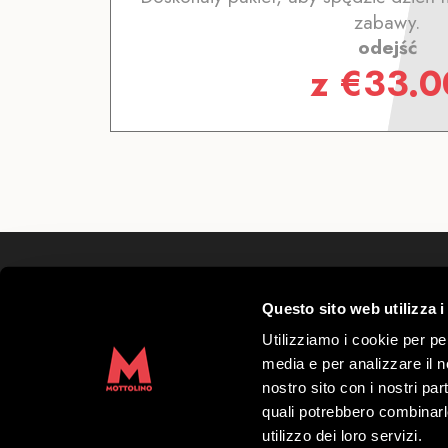
zabawy.
odejść
z
€
33.0
Mottolino S.p.A.
Questo sito web utilizza i
Via Bondi 473, 23041 Livigno (SO) – C.F.
Kapitał zakładowy € 8.772.000,00 – REA di 
Utilizziamo i cookie per pe
41452
media e per analizzare il no
Copyright 2019 Mottolino S.p.A.- Website:
nostro sito con i nostri par
S.p.A.
quali potrebbero combinarl
utilizzo dei loro servizi.
Godziny otwarcia HQ Mottolino:
08:30–1