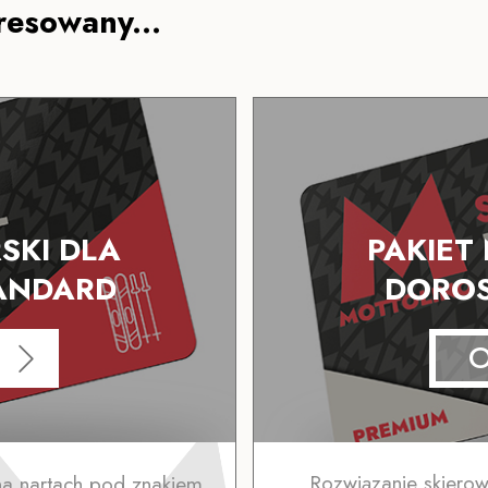
resowany...
SKI DLA
PAKIET
ANDARD
DOROS
na nartach pod znakiem
Rozwiązanie skiero