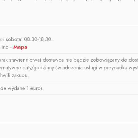
k i sobota: 08.30-18.30.
lino -
Mapa
rak stawiennictwa) dostawca nie będzie zobowiązany do dosta
atywne daty/godzinny świadczenia usługi w przypadku wystąpi
hwili zakupu.
żde wydane 1 euro).