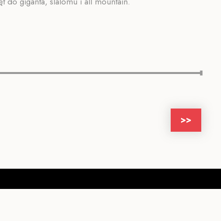
 do giganta, slalomu i all mountain.
>>