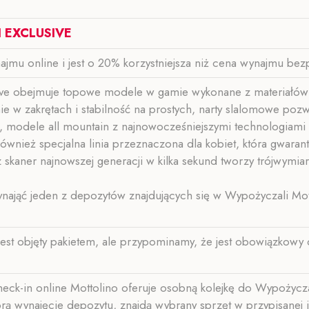
 EXCLUSIVE
mu online i jest o 20% korzystniejsza niż cena wynajmu bez
sive obejmuje topowe modele w gamie wykonane z materiałów 
 w zakrętach i stabilność na prostych, narty slalomowe pozwa
i, modele all mountain z najnowocześniejszymi technologiami 
również specjalna linia przeznaczona dla kobiet, która gwaran
z skaner najnowszej generacji w kilka sekund tworzy trójwymi
ająć jeden z depozytów znajdujących się w Wypożyczali Mot
ie jest objęty pakietem, ale przypominamy, że jest obowiązkowy
eck-in online Mottolino oferuje osobną kolejkę do Wypożycz
ą wynajęcie depozytu, znajdą wybrany sprzęt w przypisanej i