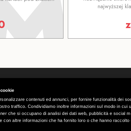
najwyższej kla
0
Kim Jesteśmy
Webcam
kontakty
Pogoda L
 cookie
 00585220148
Pracuj znami
Parkingi
Sondrio n.
rsonalizzare contenuti ed annunci, per fornire funzionalità dei soc
Regulamin Mottolino Vibes
Oferty dl
stro traffico. Condividiamo inoltre informazioni sul modo in cui ut
Privacy & Cookie Policy
Mottolin
Webtek
tner che si occupano di analisi dei dati web, pubblicità e social m
Warunki Sprzedaży
e con altre informazioni che ha fornito loro o che hanno raccolto
Oświadczenie o Dostępności
8:00