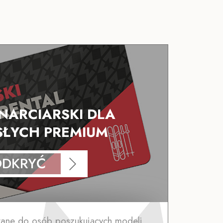
 NARCIARSKI DLA
ŁYCH PREMIUM
ODKRYĆ
wane do osób poszukujących modeli