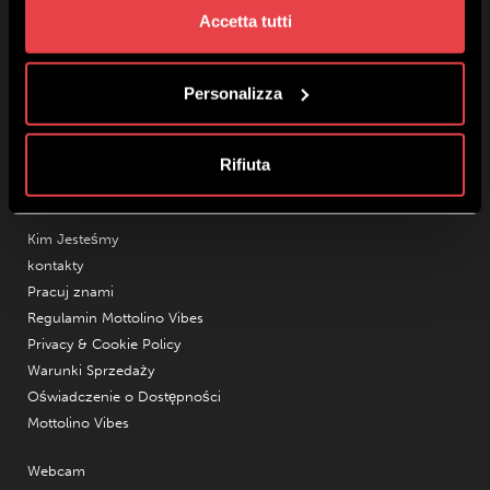
Accetta tutti
Mottolino S.p.A.
Via Bondi 473, 23041 Livigno (SO) – C.F. 00585220148
Personalizza
Kapitał zakładowy € 8.772.000,00 – REA di Sondrio n. 41452
Copyright 2019 Mottolino S.p.A.- Website:
Webtek S.p.A.
Godziny otwarcia HQ Mottolino:
08:30–18:00
Rifiuta
Godziny działania gondoli:
09:00-16:40
Kim Jesteśmy
kontakty
Pracuj znami
Regulamin Mottolino Vibes
Privacy & Cookie Policy
Warunki Sprzedaży
Oświadczenie o Dostępności
Mottolino Vibes
Webcam