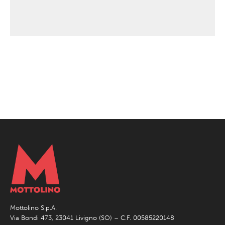
Mottolino S.p.A.
Via Bondi 473, 23041 Livigno (SO) – C.F. 00585220148