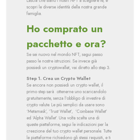
Lascia che siano i nostri NFT a scegliere te, e
scopri le diverse identità della nostra grande
famiglia.
Ho comprato un
pacchetto e ora?
Se sei nuovo nel mondo NFT, segui passo
passo le nostre istruzioni. Se invece già
possiedi un cryptowallet, vai diretto allo step 3.
Step 1. Crea un Crypto Wallet
Se ancora non possiedi un crypto wallet, il
primo step sarà ottenerne uno scaricandolo
gratuitamente, senza l’obbligo di investire di
crypto valute. Le più semplici da usare sono
‘Metamask’, ‘Trust Wallet’, ‘Coinbase Wallet’
ed ‘Alpha Wallet’. Una volta scelta una di
queste piattaforme, segui le indicazioni per la
creazione del tuo crypto wallet personale. Tutte
le piattaforme richiedono gli stessi requisiti, e ti