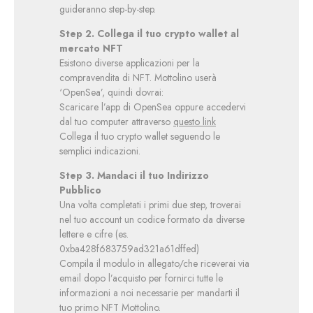
guideranno step-by-step.
Step 2. Collega il tuo crypto wallet al
mercato NFT
Esistono diverse applicazioni per la
compravendita di NFT. Mottolino userà
‘OpenSea’, quindi dovrai:
Scaricare l’app di OpenSea oppure accedervi
dal tuo computer attraverso
questo link
Collega il tuo crypto wallet seguendo le
semplici indicazioni.
Step 3. Mandaci il tuo Indirizzo
Pubblico
Una volta completati i primi due step, troverai
nel tuo account un codice formato da diverse
lettere e cifre (es.
0xba428f683759ad321a61dffed)
Compila il modulo in allegato/che riceverai via
email dopo l’acquisto per fornirci tutte le
informazioni a noi necessarie per mandarti il
tuo primo NFT Mottolino.