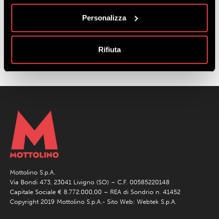
SQUADRA MARRONE / BROWN
Personalizza
TEAM
Rifiuta
SQUADRA GRIGIA / GREY TEAM
Mottolino S.p.A.
Via Bondi 473, 23041 Livigno (SO) – C.F. 00585220148
Capitale Sociale € 8.772.000,00 – REA di Sondrio n. 41452
Copyright 2019 Mottolino S.p.A.- Sito Web:
Webtek S.p.A.