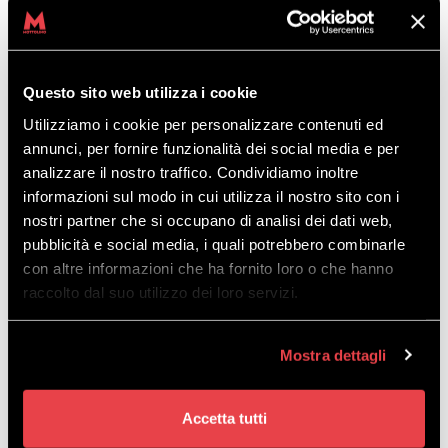
SQUADRA GIALLA / YELLOW
TEAM
Questo sito web utilizza i cookie
SQUADRA VERDE / GREEN TEAM
Utilizziamo i cookie per personalizzare contenuti ed
annunci, per fornire funzionalità dei social media e per
analizzare il nostro traffico. Condividiamo inoltre
SQUADRA VIOLA / PURPLE TEAM
informazioni sul modo in cui utilizza il nostro sito con i
nostri partner che si occupano di analisi dei dati web,
SQUADRA ARANCIONE / ORANGE
pubblicità e social media, i quali potrebbero combinarle
TEAM
con altre informazioni che ha fornito loro o che hanno
raccolto dal suo utilizzo dei loro servizi.
SQUADRA AZZURRA / SKY BLUE
TEAM
Mostra dettagli
SQUADRA NERA / BLACK TEAM
Accetta tutti