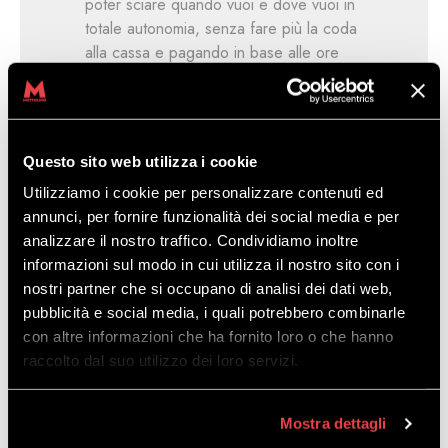
poter sciare quando vuoi e dove vuoi in
totale autonomia, senza fare più la coda
alla cassa e pagando in base alle ore
che hai sciato.
Non è fantastico? Ma come funziona
davvero My Pass?
MyPass Ski è lo
skipass online che costa solo 10 € l’anno
Questo sito web utilizza i cookie
e ti permette di sciare quanto e dove
Utilizziamo i cookie per personalizzare contenuti ed
vuoi, in totale libertà, in tutti i comprensori
annunci, per fornire funzionalità dei social media e per
convenzionati. Non dovrai più decidere
analizzare il nostro traffico. Condividiamo inoltre
in anticipo quanto tempo sciare e che
informazioni sul modo in cui utilizza il nostro sito con i
tipologia di biglietto acquistare, di
nostri partner che si occupano di analisi dei dati web,
conseguenza in caso di cambio
pubblicità e social media, i quali potrebbero combinarle
programma non perderai soldi per ore di
con altre informazioni che ha fornito loro o che hanno
sci pagate e non sfruttate. Potrai
raccolto dal suo utilizzo dei loro servizi.
utilizzare la card come Skipass salta coda
in biglietteria e pagare solo per il tempo
effettivamente sciato, secondo le tariffe
Mostra dettagli
dei comprensori. Il sistema di MyPass Ski