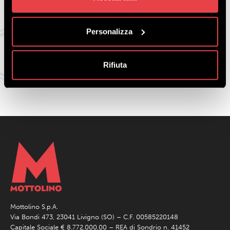
Se non hai assistito al live, puoi riguardarlo su
questa pagina!
Personalizza
Rifiuta
Mottolino S.p.A.
Via Bondi 473, 23041 Livigno (SO) – C.F. 00585220148
Capitale Sociale € 8.772.000,00 – REA di Sondrio n. 41452