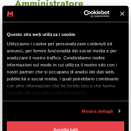
Amministratore
Delegato di Mottolino.
Questo sito web utilizza i cookie
Utilizziamo i cookie per personalizzare contenuti ed
annunci, per fornire funzionalità dei social media e per
analizzare il nostro traffico. Condividiamo inoltre
informazioni sul modo in cui utilizza il nostro sito con i
nostri partner che si occupano di analisi dei dati web,
pubblicità e social media, i quali potrebbero combinarle
“Com’è la situazione a Mottolino? Come
con altre informazioni che ha fornito loro o che hanno
avete vissuto questo momento di
raccolto dal suo utilizzo dei loro servizi.
chiusura? Quali sono i progetti per la
stagione estiva?”
In una diretta sul profilo Instagram di Mottolino, il
Mostra dettagli
nostro amministratore delegato Marco Rocca ha
risposto a queste e molte altre domande,
dando una sua visione circa il contesto attuale.
Accetta tutti