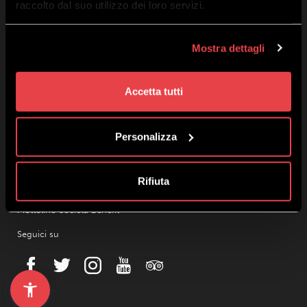
raccolto dal suo utilizzo dei loro servizi.
Lavora con noi
Privacy e Cookie Policy
Mostra dettagli
Termini e Condizioni Ecommerce
Dichiarazione di Accessibilità
Mottolino Vibes
Accetta tutti
Regolamento Mottolino Vibes
Webcam
Personalizza
Meteo Livigno
Parcheggi
Offerte Gruppi
Rifiuta
Area Affiliati
Mottolino Società Benefit
Seguici su