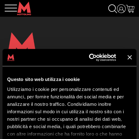
Mottolino S.p.A.
Via Bondi 473, 23041 Livigno (SO) – C.F. 00585220148
Questo sito web utilizza i cookie
Capitale Sociale € 8.772.000,00 – REA di Sondrio n. 41452
Utilizziamo i cookie per personalizzare contenuti ed
Copyright 2019 Mottolino S.p.A.- Sito Web:
Webtek S.p.A.
annunci, per fornire funzionalità dei social media e per
Orario HQ Mottolino:
08:30-18:00
analizzare il nostro traffico. Condividiamo inoltre
Orario Cabina:
09:00-16:40
informazioni sul modo in cui utilizza il nostro sito con i
nostri partner che si occupano di analisi dei dati web,
pubblicità e social media, i quali potrebbero combinarle
Chi Siamo
con altre informazioni che ha fornito loro o che hanno
Contatti