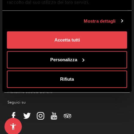
raccolto dal suo utilizzo dei loro servizi.
Lavora con noi
Privacy e Cookie Policy
Mostra dettagli
Termini e Condizioni Ecommerce
Dichiarazione di Accessibilità
Mottolino Vibes
Accetta tutti
Regolamento Mottolino Vibes
Webcam
Personalizza
Meteo Livigno
Parcheggi
Offerte Gruppi
Rifiuta
Area Affiliati
Mottolino Società Benefit
Seguici su