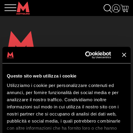
Mottolino S.p.A.
Via Bondi 473, 23041 Livigno (SO) – C.F. 00585220148
Questo sito web utilizza i cookie
Capitale Sociale € 8.772.000,00 – REA di Sondrio n. 41452
Utilizziamo i cookie per personalizzare contenuti ed
Copyright 2019 Mottolino S.p.A.- Sito Web:
Webtek S.p.A.
annunci, per fornire funzionalità dei social media e per
Orario HQ Mottolino:
08:30-18:00
analizzare il nostro traffico. Condividiamo inoltre
Orario Cabina:
09:00-16:40
informazioni sul modo in cui utilizza il nostro sito con i
nostri partner che si occupano di analisi dei dati web,
pubblicità e social media, i quali potrebbero combinarle
Chi Siamo
con altre informazioni che ha fornito loro o che hanno
Contatti