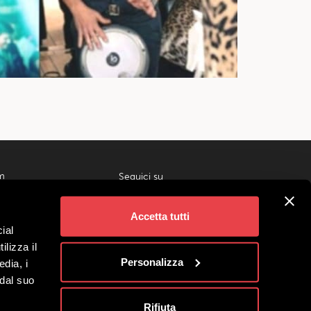
m
Seguici su
ivigno
gi
Accetta tutti
 Gruppi
ial
liati
ilizza il
no Società Benefit
Personalizza
edia, i
 dal suo
Rifiuta