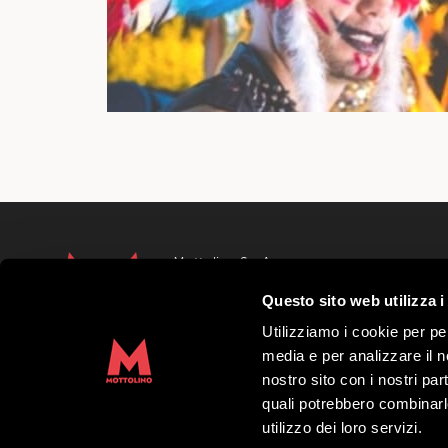
Mottolino S.p.A.
Via Bondi 473, 23041 Livigno (SO) – C.F.
Questo sito web utilizza i
Capitale Sociale € 8.772.000,00 – REA di S
41452
Utilizziamo i cookie per pe
Copyright 2019 Mottolino S.p.A.- Sito Web
media e per analizzare il no
S.p.A.
nostro sito con i nostri par
quali potrebbero combinarl
Orario HQ Mottolino:
08:30-18:00
utilizzo dei loro servizi.
Orario Cabina:
09:00-16:40