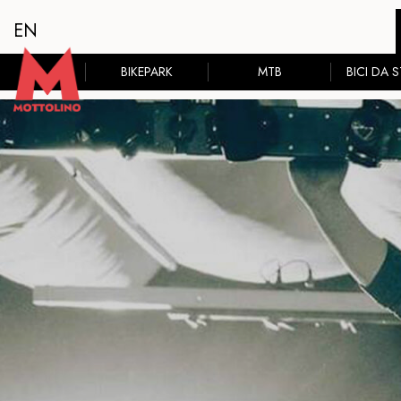
EN
BIKEPARK
MTB
BICI DA 