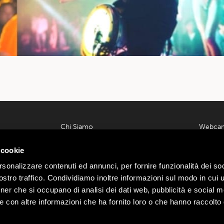
Chi Siamo
Webca
Contatti
Meteo L
 00585220148
 cookie
Lavora con noi
Parcheg
ondrio n.
Privacy e Cookie Policy
Offerte
rsonalizzare contenuti ed annunci, per fornire funzionalità dei soc
Termini e Condizioni
Area Affi
:
Webtek
stro traffico. Condividiamo inoltre informazioni sul modo in cui ut
Ecommerce
Mottoli
tner che si occupano di analisi dei dati web, pubblicità e social m
Dichiarazione di Accessibilità
e con altre informazioni che ha fornito loro o che hanno raccolto
Mottolino Vibes
Regolamento Mottolino Vibes