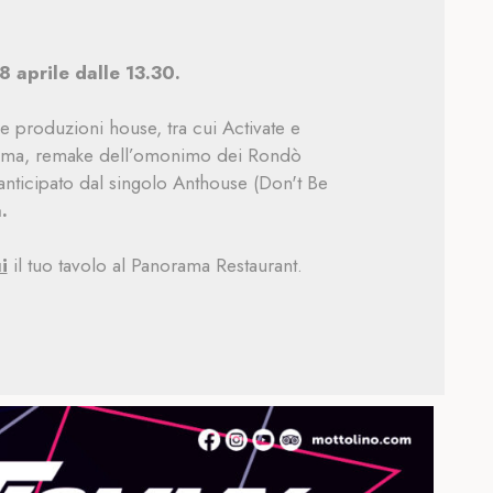
8 aprile dalle 13.30.
 produzioni house, tra cui Activate e
ssima, remake dell’omonimo dei Rondò
nticipato dal singolo Anthouse (Don't Be
.
i
il tuo tavolo al Panorama Restaurant.