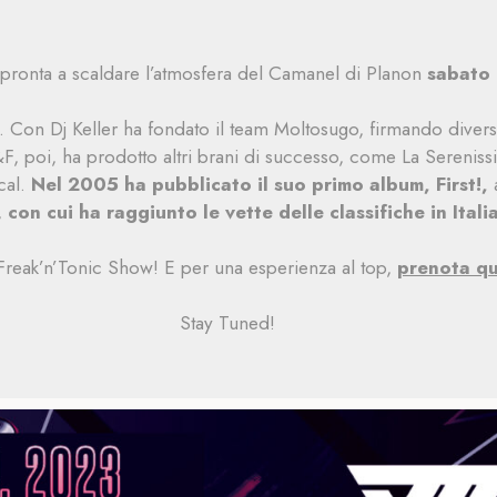
ronta a scaldare l’atmosfera del Camanel di Planon
sabato 
 Con Dj Keller ha fondato il team Moltosugo, firmando diverse
F, poi, ha prodotto altri brani di successo, come La Sereni
cal.
Nel 2005 ha pubblicato il suo primo album, First!,
a
,
con cui ha raggiunto le vette delle classifiche in Italia
Freak’n’Tonic Show! E per una esperienza al top,
prenota qu
Stay Tuned!