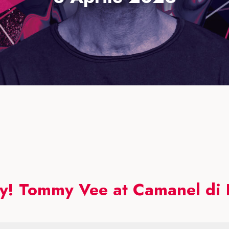
y! Tommy Vee at Camanel di 