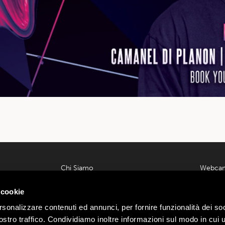
Chi Siamo
Webca
Contatti
Meteo L
 00585220148
 cookie
Lavora con noi
Parcheg
ondrio n.
Privacy e Cookie Policy
Offerte
rsonalizzare contenuti ed annunci, per fornire funzionalità dei soc
Termini e Condizioni
Area Affi
:
Webtek
stro traffico. Condividiamo inoltre informazioni sul modo in cui ut