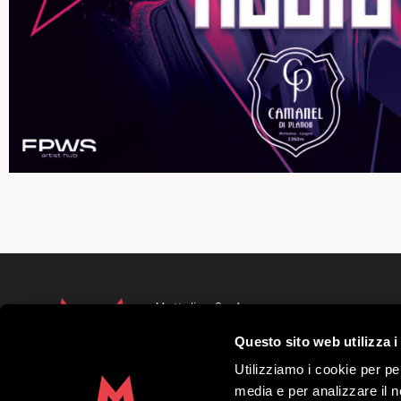
Mottolino S.p.A.
Via Bondi 473, 23041 Livigno (SO) – C.F.
Questo sito web utilizza i
Capitale Sociale € 8.772.000,00 – REA di S
41452
Utilizziamo i cookie per pe
Copyright 2019 Mottolino S.p.A.- Sito Web
media e per analizzare il no