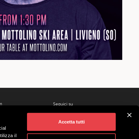
m
Seguici su
ivigno
gi
Accetta tutti
 Gruppi
ial
liati
ilizza il