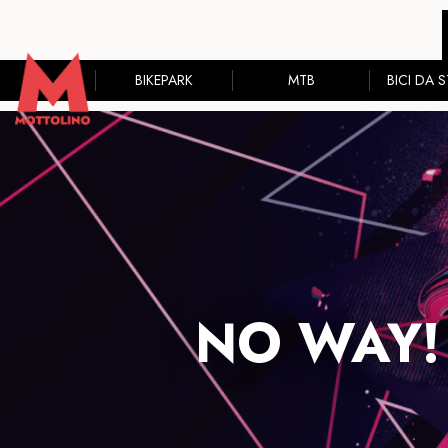
BIKEPARK
MTB
BICI DA 
NO WAY!