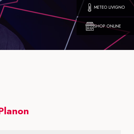
METEO LIVIGNO
SHOP ONLINE
Planon