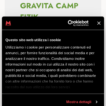
GRAVITA CAMP
FIZIK
La partnership fra Mottolino e
Fizik prende forma con attività
ed esperienze dedicate ai nostri
Questo sito web utilizza i cookie
bikers.
Utilizziamo i cookie per personalizzare contenuti ed
annunci, per fornire funzionalità dei social media e per
Sabato 24 luglio il Gravita Camp
analizzare il nostro traffico. Condividiamo inoltre
atterrerà nel nostro Bikepark.
informazioni sul modo in cui utilizza il nostro sito con i
Un'occasione unica per provare
nostri partner che si occupano di analisi dei dati web,
gratuitamente la nuova Gravita Verson, la
pubblicità e social media, i quali potrebbero combinarle
scarpa dedicata al downhill dell'azienda
con altre informazioni che ha fornito loro o che hanno
Fizik, e scoprire ogni angolo del nostro
raccolto dal suo utilizzo dei loro servizi.
bikepark insieme alle guide della Black
Bike School.
Mostra dettagli
Le Gravita Verson
sono le calzature