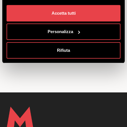
indossate per girare anche dai nostri trail
builders.
Accetta tutti
La partecipazione è gratuita, ma ci sono
SOLO 20 posti disponibili:
prenotati
subito
!
Personalizza
Rifiuta