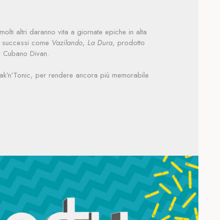
ti altri daranno vita a giornate epiche in alta
 di successi come
Vazilando
,
La Dura
, prodotto
er Cubano Divan.
eak’n’Tonic, per rendere ancora più memorabile