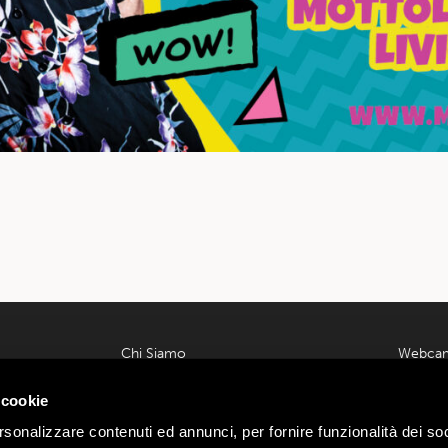
Chi Siamo
Webca
Contatti
Meteo L
 00585220148
 cookie
Lavora con noi
Parcheg
ondrio n.
Privacy e Cookie Policy
Offerte
rsonalizzare contenuti ed annunci, per fornire funzionalità dei soc