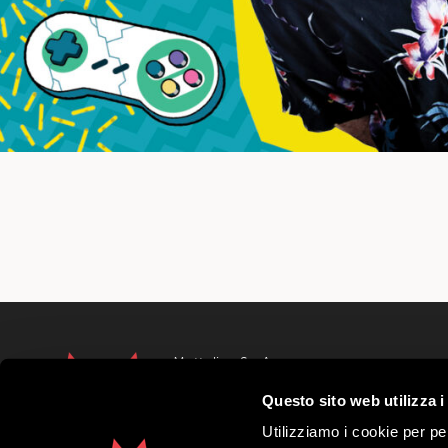
Mottolino S.p.A.
Via Bondi 473, 23041 Livigno (SO) – C.F.
Questo sito web utilizza i
Capitale Sociale € 8.772.000,00 – REA di S
41452
Utilizziamo i cookie per pe