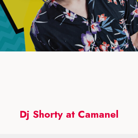
Dj Shorty at Camanel