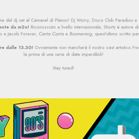
ne del dj set al Camanel di Planon! Dj Worry, Disco Club Paradiso e mol
ente da m2o!
Riconosciuto a livello internazionale, Shorty è autore
go e Jacob Forever,
Canta Canta
e
Boomerang
, quest’ultimo scritto p
re dalle 13.30!
Ovviamente non mancherà il nostro cast artistico Fr
la prima di una serie di date imperdibili!
Stay tuned!