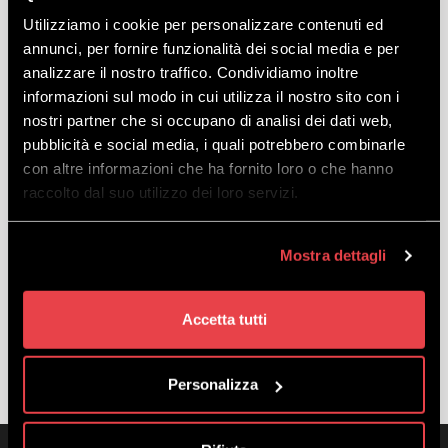
non vince ci saranno utilissimi gadget da ritirare.
Utilizziamo i cookie per personalizzare contenuti ed
annunci, per fornire funzionalità dei social media e per
Ti aspettiamo tutti i giorni dalle ore 9:30 all’arrivo della
seggiovia Trepalle. L'ingresso agli igloo di neve EA7 è
analizzare il nostro traffico. Condividiamo inoltre
aperto a tutti!
informazioni sul modo in cui utilizza il nostro sito con i
nostri partner che si occupano di analisi dei dati web,
pubblicità e social media, i quali potrebbero combinarle
con altre informazioni che ha fornito loro o che hanno
raccolto dal suo utilizzo dei loro servizi.
Mostra dettagli
Accetta tutti
Personalizza