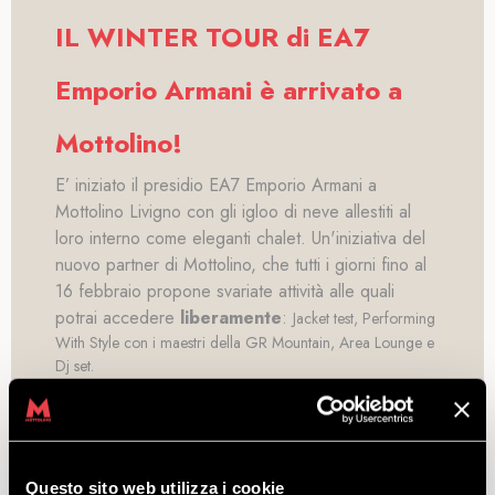
IL WINTER TOUR di EA7
Emporio Armani è arrivato a
Mottolino!
E’ iniziato il presidio EA7 Emporio Armani a
Mottolino Livigno con gli igloo di neve allestiti al
loro interno come eleganti chalet. Un'iniziativa del
nuovo partner di Mottolino, che tutti i giorni fino al
16 febbraio propone svariate attività alle quali
potrai accedere
liberamente
:
Jacket test, Performing
With Style con i maestri della GR Mountain, Area Lounge e
Dj set.
Ma non è finita qui!
All’interno degli igloo potrai partecipare al concorso
Thermore
che mette in palio bellissime giacche da sci EA7
Questo sito web utilizza i cookie
Emporio Armani con imbottitura Thermore e anche per chi