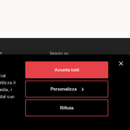
m
Seguici su
ivigno
gi
Accetta tutti
 Gruppi
ial
liati
ilizza il
no Società Benefit
Personalizza
edia, i
 dal suo
Rifiuta