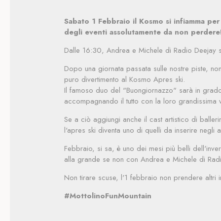
Sabato 1 Febbraio il Kosmo si infiamma per 
degli eventi assolutamente da non perdere
Dalle 16:30, Andrea e Michele di Radio Deejay sca
Dopo una giornata passata sulle nostre piste, no
puro divertimento al Kosmo Apres ski.
Il famoso duo del "Buongiornazzo" sarà in grado 
accompagnando il tutto con la loro grandissima v
Se a ciò aggiungi anche il cast artistico di baller
l'apres ski diventa uno di quelli da inserire negli a
Febbraio, si sa, è uno dei mesi più belli dell'inve
alla grande se non con Andrea e Michele di Radi
Non tirare scuse, l'1 febbraio non prendere altri 
#MottolinoFunMountain