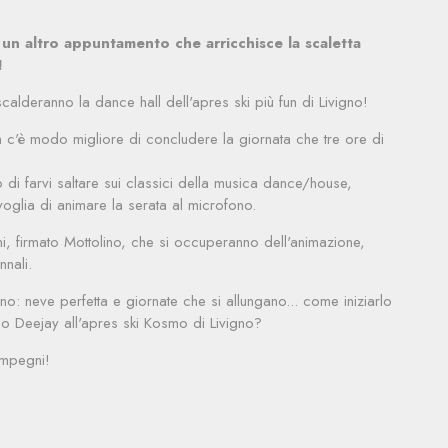
un altro appuntamento che arricchisce la scaletta
!
lderanno la dance hall dell'apres ski più fun di Livigno!
n c'è modo migliore di concludere la giornata che tre ore di
di farvi saltare sui classici della musica dance/house,
oglia di animare la serata al microfono.
ini, firmato Mottolino, che si occuperanno dell'animazione,
nnali.
rno: neve perfetta e giornate che si allungano... come iniziarlo
o Deejay all'apres ski Kosmo di Livigno?
impegni!