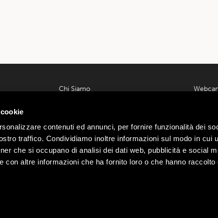
Chi Siamo
Webca
Contatti
Meteo L
 00585220148
 cookie
Lavora con noi
Parcheg
ondrio n.
Privacy e Cookie Policy
Offerte
rsonalizzare contenuti ed annunci, per fornire funzionalità dei soc
Termini e Condizioni
Area Affi
:
Webtek
stro traffico. Condividiamo inoltre informazioni sul modo in cui ut
Ecommerce
Mottoli
tner che si occupano di analisi dei dati web, pubblicità e social m
Dichiarazione di Accessibilità
e con altre informazioni che ha fornito loro o che hanno raccolto
Mottolino Vibes
Regolamento Mottolino Vibes