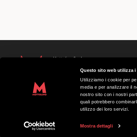
Mottolino S.p.A.
Via Bondi 473, 23041 Livigno (SO) – C.F.
Questo sito web utilizza i
Capitale Sociale € 8.772.000,00 – REA di S
41452
Utilizziamo i cookie per pe
Copyright 2019 Mottolino S.p.A.- Sito Web
media e per analizzare il no
S.p.A.
nostro sito con i nostri par
quali potrebbero combinarl
Orario HQ Mottolino:
08:30-18:00
utilizzo dei loro servizi.
Orario Cabina:
09:00-16:40
Mostra dettagli