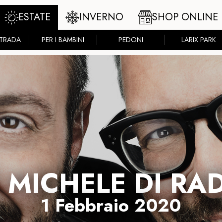
ESTATE
INVERNO
SHOP ONLINE
STRADA
PER I BAMBINI
PEDONI
LARIX PARK
 MICHELE DI RAD
1 Febbraio 2020