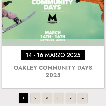
14 - 16 MARZO 2025
OAKLEY COMMUNITY DAYS
2025
1
2
3
…
7
→