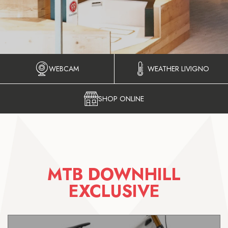
WEBCAM
WEATHER LIVIGNO
SHOP ONLINE
MTB DOWNHILL
EXCLUSIVE