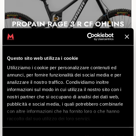
PROPAIN RAGE 3 R CF OHLINS
DISCOVER
Questo sito web utilizza i cookie
Utilizziamo i cookie per personalizzare contenuti ed
Make the most of every inch of the BikePark with a
annunci, per fornire funzionalità dei social media e per
DH with only one possible limit: the rider. Available in
the sizes M-L-XL.
analizzare il nostro traffico. Condividiamo inoltre
informazioni sul modo in cui utilizza il nostro sito con i
starting
nostri partner che si occupano di analisi dei dati web,
from
€
89.00
pubblicità e social media, i quali potrebbero combinarle
con altre informazioni che ha fornito loro o che hanno
raccolto dal suo utilizzo dei loro servizi.