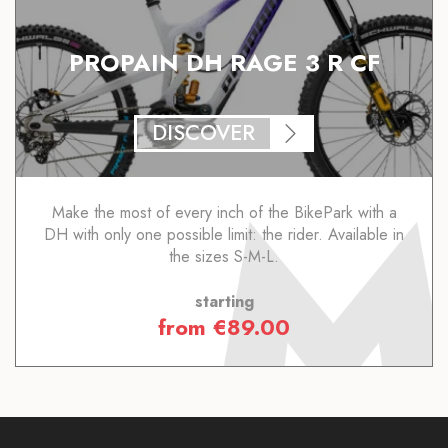
PROPAIN DH RAGE 3 R CF
DISCOVER
Make the most of every inch of the BikePark with a
DH with only one possible limit: the rider. Available in
the sizes S-M-L.
starting
from
€
89.00