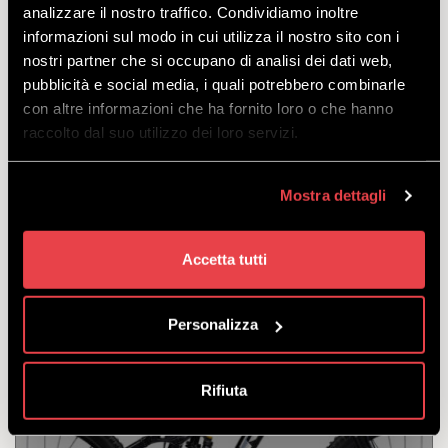
analizzare il nostro traffico. Condividiamo inoltre
informazioni sul modo in cui utilizza il nostro sito con i
DH PROPAIN SPINDRIFT 5 AL
nostri partner che si occupano di analisi dei dati web,
PARK
pubblicità e social media, i quali potrebbero combinarle
con altre informazioni che ha fornito loro o che hanno
DISCOVER
raccolto dal suo utilizzo dei loro servizi.
Mostra dettagli
Elegance and efficiency for unique experience at the
BikePark. Available in the sizes: L-M-XL.
starting
Accetta tutti
from
€
80.00
Personalizza
Rifiuta