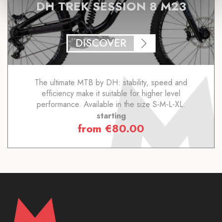
DH TREK SESSION 8 M23
DISCOVER
The ultimate MTB by DH: stability, speed and
efficiency make it suitable for higher level
performance. Available in the size S-M-L-XL.
starting
from
€
80.00