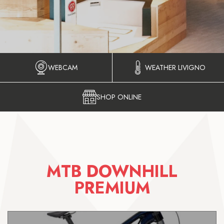
WEBCAM
WEATHER LIVIGNO
SHOP ONLINE
MTB DOWNHILL
PREMIUM