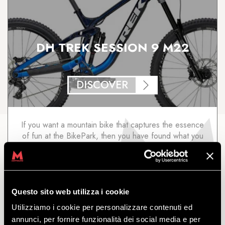
DH TREK SESSION 9 M22
DISCOVER
If you want a mountain bike that captures the essence
of fun at the BikePark, then you have found what you
are looking for. Available in the sizes: S-M-L.
starting
from
€
80.00
Questo sito web utilizza i cookie
Utilizziamo i cookie per personalizzare contenuti ed
annunci, per fornire funzionalità dei social media e per